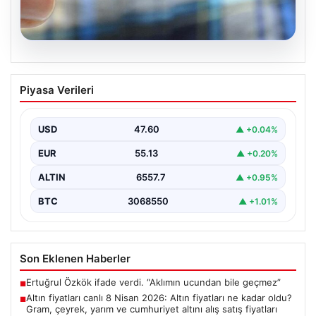
05.08.2026
Altın fiyatları canlı 8 Nisan 2026: Altın
Piyasa Verileri
fiyatları ne kadar oldu? Gram, çeyrek,
yarım ve cumhuriyet altını alış satış
fiyatları
USD
47.60
▲ +0.04%
EUR
55.13
▲ +0.20%
ALTIN
6557.7
▲ +0.95%
BTC
3068550
▲ +1.01%
Son Eklenen Haberler
Ertuğrul Özkök ifade verdi. “Aklımın ucundan bile geçmez”
■
Altın fiyatları canlı 8 Nisan 2026: Altın fiyatları ne kadar oldu?
■
Gram, çeyrek, yarım ve cumhuriyet altını alış satış fiyatları