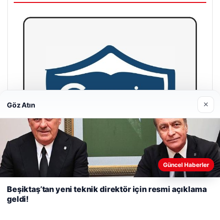
×
Göz Atın
Web sitemizi nasıl kullandığınızı daha iyi anlayabilmek,
Güncel Haberler
deneyiminizi kişiselleştirmek ve geliştirmek amacıyla çerezler
kullanıyoruz.
Çerez Politikamız
Beşiktaş’tan yeni teknik direktör için resmi açıklama
geldi!
Reddet
Kabul Et
Cengiz Sigorta