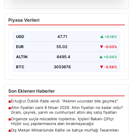
05.08.2026
Altın fiyatları canlı 8 Nisan 2026: Altın
Piyasa Verileri
fiyatları ne kadar oldu? Gram, çeyrek,
yarım ve cumhuriyet altını alış satış
fiyatları
USD
47.71
▲ +0.16%
EUR
55.02
▼ -0.03%
ALTIN
6495.4
▲ +0.04%
BTC
3053676
▼ -0.56%
Son Eklenen Haberler
Ertuğrul Özkök ifade verdi. “Aklımın ucundan bile geçmez”
■
Altın fiyatları canlı 8 Nisan 2026: Altın fiyatları ne kadar oldu?
■
Gram, çeyrek, yarım ve cumhuriyet altını alış satış fiyatları
Organize suçla mücadele toplantısı. İçişleri Bakanı Çiftçi:
■
Hiçbir suç yapılanmasına alan bırakmayacağız
Dış Mekan Mimarisinde Kalite ve bahçe mutfağı Tasarımları
■