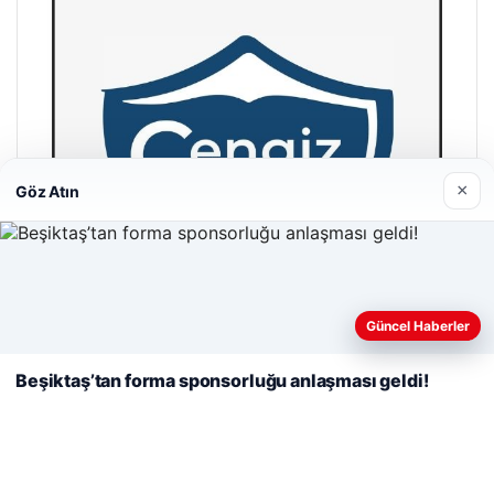
×
Göz Atın
Web sitemizi nasıl kullandığınızı daha iyi anlayabilmek,
deneyiminizi kişiselleştirmek ve geliştirmek amacıyla çerezler
Güncel Haberler
kullanıyoruz.
Çerez Politikamız
Beşiktaş’tan forma sponsorluğu anlaşması geldi!
Reddet
Kabul Et
Cengiz Sigorta
23/06/2026