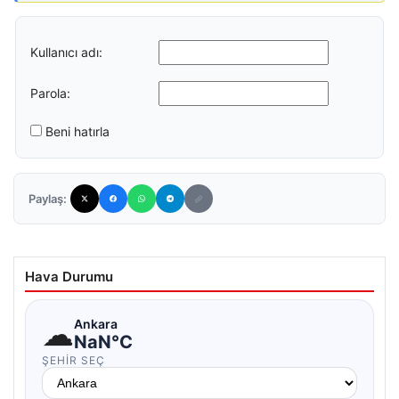
Kullanıcı adı:
Parola:
Beni hatırla
Paylaş:
Hava Durumu
☁
Ankara
NaN°C
ŞEHIR SEÇ