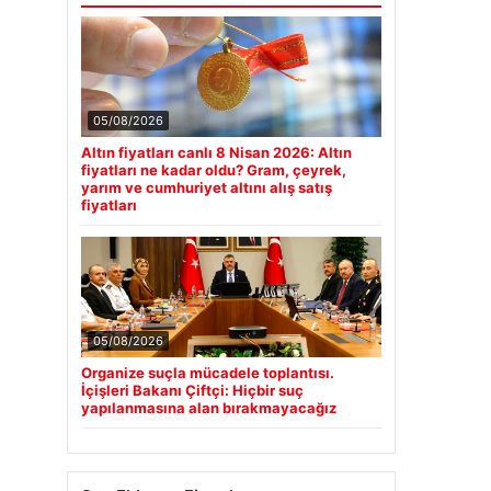
05/08/2026
Altın fiyatları canlı 8 Nisan 2026: Altın
fiyatları ne kadar oldu? Gram, çeyrek,
yarım ve cumhuriyet altını alış satış
fiyatları
05/08/2026
Organize suçla mücadele toplantısı.
İçişleri Bakanı Çiftçi: Hiçbir suç
yapılanmasına alan bırakmayacağız