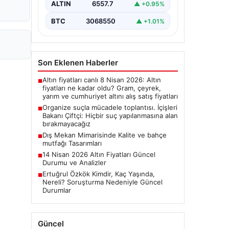
ALTIN
6557.7
▲ +0.95%
BTC
3068550
▲ +1.01%
Son Eklenen Haberler
Altın fiyatları canlı 8 Nisan 2026: Altın
■
fiyatları ne kadar oldu? Gram, çeyrek,
yarım ve cumhuriyet altını alış satış fiyatları
Organize suçla mücadele toplantısı. İçişleri
■
Bakanı Çiftçi: Hiçbir suç yapılanmasına alan
bırakmayacağız
Dış Mekan Mimarisinde Kalite ve bahçe
■
mutfağı Tasarımları
14 Nisan 2026 Altın Fiyatları Güncel
■
Durumu ve Analizler
Ertuğrul Özkök Kimdir, Kaç Yaşında,
■
Nereli? Soruşturma Nedeniyle Güncel
Durumlar
Güncel