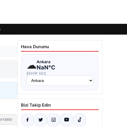
ı
Hava Durumu
☁
Ankara
NaN°C
ŞEHIR SEÇ
Bizi Takip Edin
#18880