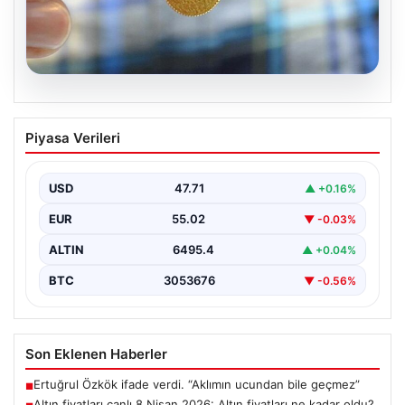
05.08.2026
Altın fiyatları canlı 8 Nisan 2026: Altın
Piyasa Verileri
fiyatları ne kadar oldu? Gram, çeyrek,
yarım ve cumhuriyet altını alış satış
fiyatları
USD
47.71
▲ +0.16%
EUR
55.02
▼ -0.03%
ALTIN
6495.4
▲ +0.04%
BTC
3053676
▼ -0.56%
Son Eklenen Haberler
Ertuğrul Özkök ifade verdi. “Aklımın ucundan bile geçmez”
■
Altın fiyatları canlı 8 Nisan 2026: Altın fiyatları ne kadar oldu?