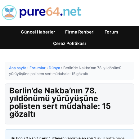
Güncel Haberler
Firma Rehberi
Forum
Çerez Politikası
Ana sayfa
›
Forumlar
›
Dünya
›
Berlin’de Nakba’nın 78. yıldönümü
yürüyüşüne polisten sert müdahale: 15 gözaltı
Berlin’de Nakba’nın 78.
yıldönümü yürüyüşüne
polisten sert müdahale: 15
gözaltı
Bu konu 0 yanıt içerir, 1 izleyen vardır ve en son
2 ay 3 hafta önce