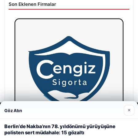
Son Eklenen Firmalar
×
Göz Atın
Web sitemizi nasıl kullandığınızı daha iyi anlayabilmek,
deneyiminizi kişiselleştirmek ve geliştirmek amacıyla çerezler
kullanıyoruz.
Çerez Politikamız
Berlin’de Nakba’nın 78. yıldönümü yürüyüşüne
polisten sert müdahale: 15 gözaltı
Reddet
Kabul Et