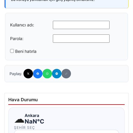
Kullanıcı adı:
Parola:
Beni hatırla
Paylaş:
Hava Durumu
☁
Ankara
NaN°C
ŞEHIR SEÇ