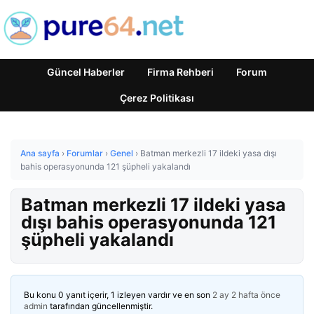
Güncel Haberler
Firma Rehberi
Forum
Çerez Politikası
Ana sayfa
›
Forumlar
›
Genel
›
Batman merkezli 17 ildeki yasa dışı
bahis operasyonunda 121 şüpheli yakalandı
Batman merkezli 17 ildeki yasa
dışı bahis operasyonunda 121
şüpheli yakalandı
Bu konu 0 yanıt içerir, 1 izleyen vardır ve en son
2 ay 2 hafta önce
admin
tarafından güncellenmiştir.