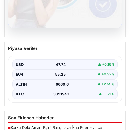
08.08.2026
Kelebek.Org İle Çevrim içi İletişimin
Piyasa Verileri
Güvenli Adresi Ve Chat Deneyimi
Dijital dünyasında bireylerin güvenli bir şekilde bağlantı
kurması büyük bir hassasiyet ifade etmektedir.
USD
47.74
▲ +0.18%
Güncel…
EUR
55.25
▲ +0.32%
ALTIN
6660.6
▲ +2.59%
BTC
3091943
▲ +1.21%
Son Eklenen Haberler
Korku Dolu Anlar! Eşini Barışmaya İkna Edemeyince
■