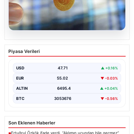
05.08.2026
Altın fiyatları canlı 8 Nisan 2026: Altın
Piyasa Verileri
fiyatları ne kadar oldu? Gram, çeyrek,
yarım ve cumhuriyet altını alış satış
fiyatları
USD
47.71
▲ +0.16%
EUR
55.02
▼ -0.03%
ALTIN
6495.4
▲ +0.04%
BTC
3053676
▼ -0.56%
Son Eklenen Haberler
Ertuğrul Özkök ifade verdi. “Aklımın ucundan bile geçmez”
■