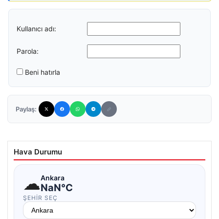
Kullanıcı adı:
Parola:
Beni hatırla
Paylaş:
Hava Durumu
☁
Ankara
NaN°C
ŞEHIR SEÇ