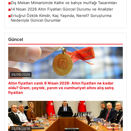
Dış Mekan Mimarisinde Kalite ve bahçe mutfağı Tasarımları
■
14 Nisan 2026 Altın Fiyatları Güncel Durumu ve Analizler
■
Ertuğrul Özkök Kimdir, Kaç Yaşında, Nereli? Soruşturma
■
Nedeniyle Güncel Durumlar
Güncel
05/08/2026
Altın fiyatları canlı 8 Nisan 2026: Altın fiyatları ne kadar
oldu? Gram, çeyrek, yarım ve cumhuriyet altını alış satış
fiyatları
05/08/2026