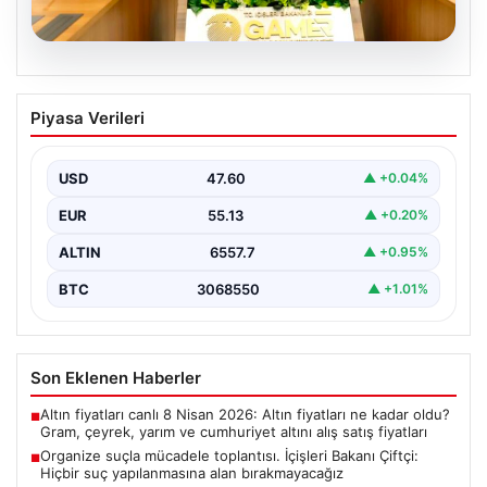
05.08.2026
Organize suçla mücadele toplantısı.
Piyasa Verileri
İçişleri Bakanı Çiftçi: Hiçbir suç
yapılanmasına alan bırakmayacağız
USD
47.60
▲ +0.04%
EUR
55.13
▲ +0.20%
ALTIN
6557.7
▲ +0.95%
BTC
3068550
▲ +1.01%
Son Eklenen Haberler
Altın fiyatları canlı 8 Nisan 2026: Altın fiyatları ne kadar oldu?
■
Gram, çeyrek, yarım ve cumhuriyet altını alış satış fiyatları
Organize suçla mücadele toplantısı. İçişleri Bakanı Çiftçi:
■
Hiçbir suç yapılanmasına alan bırakmayacağız