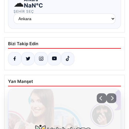
☁
NaN°C
ŞEHIR SEÇ
Bizi Takip Edin
Yan Manşet