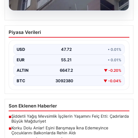
08.08.2026
Korku Dolu Anlar! Eşini Barışmaya İkna
Piyasa Verileri
Edemeyince Çocuklarını Balkonlarda
Rehin Aldı
USD
47.72
• 0.01%
Erzurum'da yaşanan bu korkutucu olay, aile içi
anlaşmazlıkların ne kadar ciddi sonuçlar
EUR
55.21
• 0.01%
doğurabileceğinin acı…
ALTIN
6647.2
▼ -0.20%
BTC
3092380
▼ -0.04%
Son Eklenen Haberler
Şiddetli Yağış Mevsimlik İşçilerin Yaşamını Felç Etti: Çadırlarda
■
Büyük Mağduriyet
Korku Dolu Anlar! Eşini Barışmaya İkna Edemeyince
■
Çocuklarını Balkonlarda Rehin Aldı