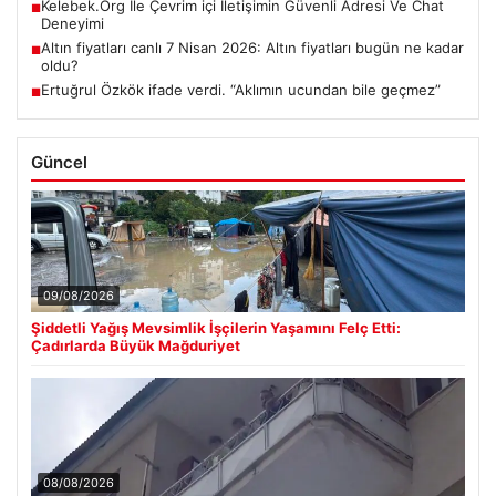
Kelebek.Org İle Çevrim içi İletişimin Güvenli Adresi Ve Chat
■
Deneyimi
Altın fiyatları canlı 7 Nisan 2026: Altın fiyatları bugün ne kadar
■
oldu?
Ertuğrul Özkök ifade verdi. “Aklımın ucundan bile geçmez”
■
Güncel
09/08/2026
Şiddetli Yağış Mevsimlik İşçilerin Yaşamını Felç Etti:
Çadırlarda Büyük Mağduriyet
08/08/2026