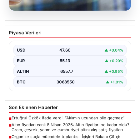
05.08.2026
Altın fiyatları canlı 8 Nisan 2026: Altın
Piyasa Verileri
fiyatları ne kadar oldu? Gram, çeyrek,
yarım ve cumhuriyet altını alış satış
fiyatları
USD
47.60
▲ +0.04%
EUR
55.13
▲ +0.20%
ALTIN
6557.7
▲ +0.95%
BTC
3068550
▲ +1.01%
Son Eklenen Haberler
Ertuğrul Özkök ifade verdi. “Aklımın ucundan bile geçmez”
■
Altın fiyatları canlı 8 Nisan 2026: Altın fiyatları ne kadar oldu?
■
Gram, çeyrek, yarım ve cumhuriyet altını alış satış fiyatları
Organize suçla mücadele toplantısı. İçişleri Bakanı Çiftçi:
■