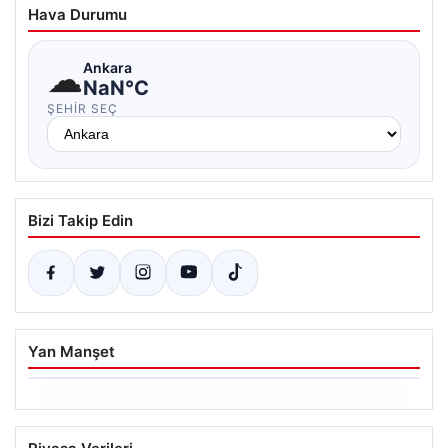
Hava Durumu
☁
Ankara
NaN°C
ŞEHIR SEÇ
Bizi Takip Edin
Yan Manşet
06.08.2026
Ertuğrul Özkök ifade verdi. “Aklımın