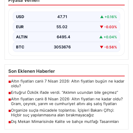
Piyasa Verileri
ucundan bile geçmez”
USD
47.71
▲ +0.16%
EUR
55.02
▼ -0.03%
ALTIN
6495.4
▲ +0.04%
BTC
3053676
▼ -0.56%
Son Eklenen Haberler
Altın fiyatları canlı 7 Nisan 2026: Altın fiyatları bugün ne kadar
■
oldu?
Ertuğrul Özkök ifade verdi. “Aklımın ucundan bile geçmez”
■
Altın fiyatları canlı 8 Nisan 2026: Altın fiyatları ne kadar oldu?
■
Gram, çeyrek, yarım ve cumhuriyet altını alış satış fiyatları
Organize suçla mücadele toplantısı. İçişleri Bakanı Çiftçi:
■
Hiçbir suç yapılanmasına alan bırakmayacağız
Dış Mekan Mimarisinde Kalite ve bahçe mutfağı Tasarımları
■