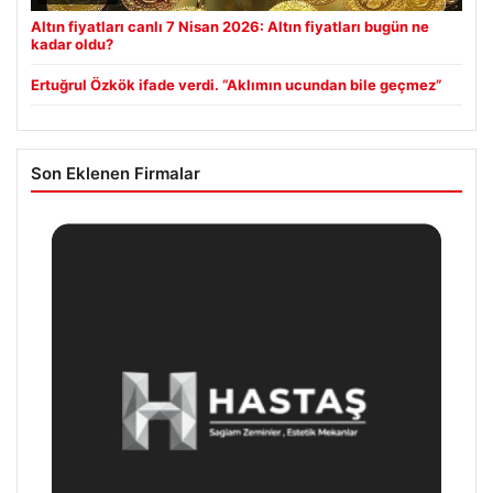
Altın fiyatları canlı 7 Nisan 2026: Altın fiyatları bugün ne
kadar oldu?
Ertuğrul Özkök ifade verdi. “Aklımın ucundan bile geçmez”
Son Eklenen Firmalar