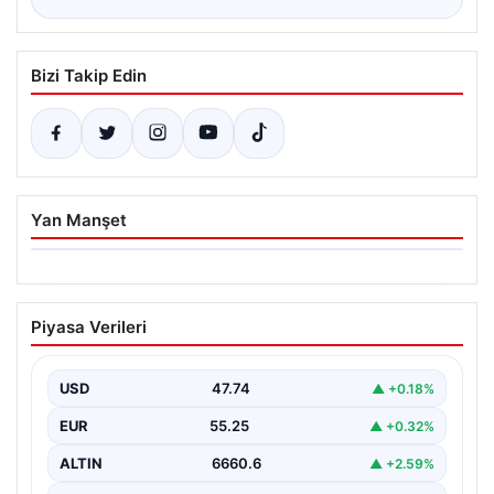
Bizi Takip Edin
Yan Manşet
06.08.2026
Ertuğrul Özkök ifade verdi. “Aklımın
Piyasa Verileri
ucundan bile geçmez”
USD
47.74
▲ +0.18%
EUR
55.25
▲ +0.32%
ALTIN
6660.6
▲ +2.59%