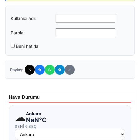
Kullanıcı adı:
Parola:
Beni hatırla
Paylaş:
Hava Durumu
☁
Ankara
NaN°C
ŞEHIR SEÇ