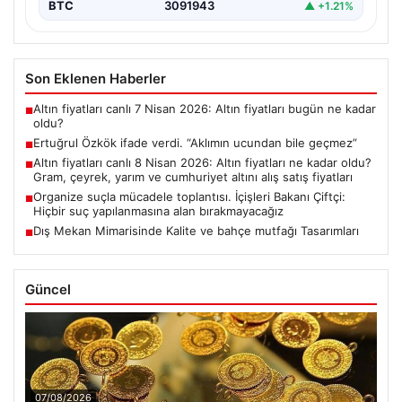
BTC
3091943
▲ +1.21%
Son Eklenen Haberler
Altın fiyatları canlı 7 Nisan 2026: Altın fiyatları bugün ne kadar
■
oldu?
Ertuğrul Özkök ifade verdi. “Aklımın ucundan bile geçmez”
■
Altın fiyatları canlı 8 Nisan 2026: Altın fiyatları ne kadar oldu?
■
Gram, çeyrek, yarım ve cumhuriyet altını alış satış fiyatları
Organize suçla mücadele toplantısı. İçişleri Bakanı Çiftçi:
■
Hiçbir suç yapılanmasına alan bırakmayacağız
Dış Mekan Mimarisinde Kalite ve bahçe mutfağı Tasarımları
■
Güncel
07/08/2026