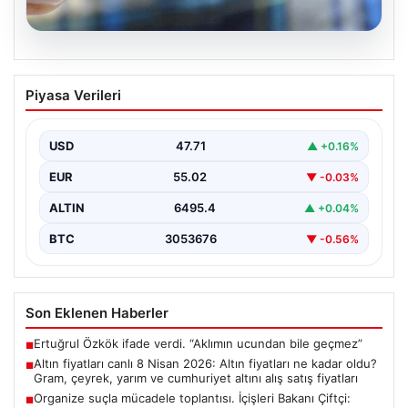
05.08.2026
Altın fiyatları canlı 8 Nisan 2026: Altın
Piyasa Verileri
fiyatları ne kadar oldu? Gram, çeyrek,
yarım ve cumhuriyet altını alış satış
fiyatları
USD
47.71
▲ +0.16%
EUR
55.02
▼ -0.03%
ALTIN
6495.4
▲ +0.04%
BTC
3053676
▼ -0.56%
Son Eklenen Haberler
Ertuğrul Özkök ifade verdi. “Aklımın ucundan bile geçmez”
■
Altın fiyatları canlı 8 Nisan 2026: Altın fiyatları ne kadar oldu?
■
Gram, çeyrek, yarım ve cumhuriyet altını alış satış fiyatları
Organize suçla mücadele toplantısı. İçişleri Bakanı Çiftçi:
■