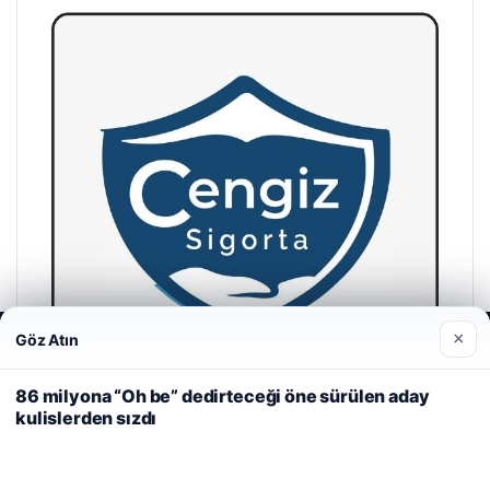
×
Göz Atın
Web sitemizi nasıl kullandığınızı daha iyi anlayabilmek,
deneyiminizi kişiselleştirmek ve geliştirmek amacıyla çerezler
kullanıyoruz.
Çerez Politikamız
86 milyona “Oh be” dedirteceği öne sürülen aday
kulislerden sızdı
Reddet
Kabul Et
Cengiz Sigorta
23/06/2026