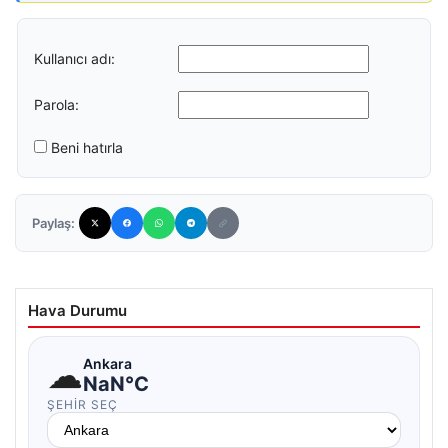
Kullanıcı adı:
Parola:
Beni hatırla
Paylaş:
Hava Durumu
☁
Ankara
NaN°C
ŞEHIR SEÇ