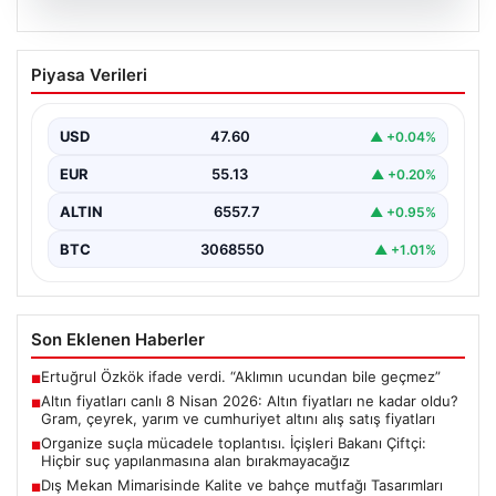
05.08.2026
Altın fiyatları canlı 8 Nisan 2026: Altın
Piyasa Verileri
fiyatları ne kadar oldu? Gram, çeyrek,
yarım ve cumhuriyet altını alış satış
fiyatları
USD
47.60
▲ +0.04%
EUR
55.13
▲ +0.20%
ALTIN
6557.7
▲ +0.95%
BTC
3068550
▲ +1.01%
Son Eklenen Haberler
Ertuğrul Özkök ifade verdi. “Aklımın ucundan bile geçmez”
■
Altın fiyatları canlı 8 Nisan 2026: Altın fiyatları ne kadar oldu?
■
Gram, çeyrek, yarım ve cumhuriyet altını alış satış fiyatları
Organize suçla mücadele toplantısı. İçişleri Bakanı Çiftçi:
■
Hiçbir suç yapılanmasına alan bırakmayacağız
Dış Mekan Mimarisinde Kalite ve bahçe mutfağı Tasarımları
■