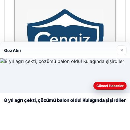
×
Göz Atın
Web sitemizi nasıl kullandığınızı daha iyi anlayabilmek,
deneyiminizi kişiselleştirmek ve geliştirmek amacıyla çerezler
Güncel Haberler
kullanıyoruz.
Çerez Politikamız
8 yıl ağrı çekti, çözümü balon oldu! Kulağında şişirdiler
Reddet
Kabul Et
Cengiz Sigorta
23/06/2026