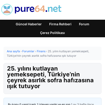
Güncel Haberler
Firma Rehberi
Forum
Çerez Politikası
Ana sayfa
›
Forumlar
›
Finans
›
25. yılını kutlayan yemeksepeti,
Türkiye’nin çeyrek asırlık sofra hafızasına ışık tutuyor
25. yılını kutlayan
yemeksepeti, Türkiye’nin
çeyrek asırlık sofra hafızasına
ışık tutuyor
Bu konu 0 yanıt içerir, 1 izleyen vardır ve en son
1 ay 3 hafta önce