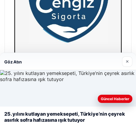
×
Göz Atın
Cengiz Sigorta
23/06/2026
Web sitemizi nasıl kullandığınızı daha iyi anlayabilmek,
Güncel Haberler
deneyiminizi kişiselleştirmek ve geliştirmek amacıyla çerezler
kullanıyoruz.
Çerez Politikamız
25. yılını kutlayan yemeksepeti, Türkiye’nin çeyrek
asırlık sofra hafızasına ışık tutuyor
Reddet
Kabul Et
© 2026 Pure64 – Güncel Haberler