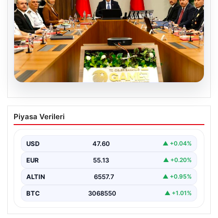
05.08.2026
Organize suçla mücadele toplantısı.
Piyasa Verileri
İçişleri Bakanı Çiftçi: Hiçbir suç
yapılanmasına alan bırakmayacağız
USD
47.60
▲ +0.04%
EUR
55.13
▲ +0.20%
ALTIN
6557.7
▲ +0.95%
BTC
3068550
▲ +1.01%