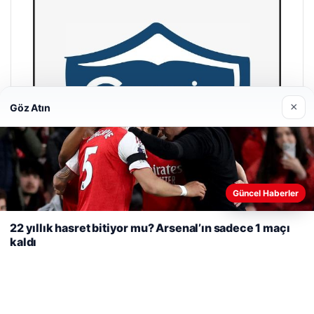
×
Göz Atın
Web sitemizi nasıl kullandığınızı daha iyi anlayabilmek,
Güncel Haberler
deneyiminizi kişiselleştirmek ve geliştirmek amacıyla çerezler
kullanıyoruz.
Çerez Politikamız
22 yıllık hasret bitiyor mu? Arsenal’ın sadece 1 maçı
kaldı
Reddet
Kabul Et
Cengiz Sigorta
23/06/2026