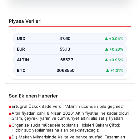
05.08.2026
Altın fiyatları canlı 8 Nisan 2026: Altın
Piyasa Verileri
fiyatları ne kadar oldu? Gram, çeyrek,
yarım ve cumhuriyet altını alış satış
fiyatları
USD
47.60
▲ +0.04%
EUR
55.13
▲ +0.20%
ALTIN
6557.7
▲ +0.95%
BTC
3068550
▲ +1.01%
Son Eklenen Haberler
Ertuğrul Özkök ifade verdi. “Aklımın ucundan bile geçmez”
■
Altın fiyatları canlı 8 Nisan 2026: Altın fiyatları ne kadar oldu?
■
Gram, çeyrek, yarım ve cumhuriyet altını alış satış fiyatları
Organize suçla mücadele toplantısı. İçişleri Bakanı Çiftçi:
■
Hiçbir suç yapılanmasına alan bırakmayacağız
Dış Mekan Mimarisinde Kalite ve bahçe mutfağı Tasarımları
■