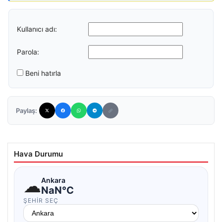
Kullanıcı adı:
Parola:
Beni hatırla
Paylaş:
Hava Durumu
☁
Ankara
NaN°C
ŞEHIR SEÇ