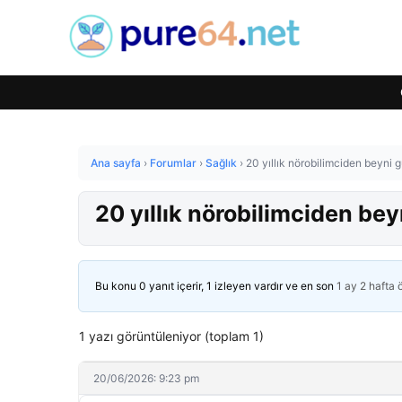
Ana sayfa
›
Forumlar
›
Sağlık
›
20 yıllık nörobilimciden beyni g
20 yıllık nörobilimciden bey
Bu konu 0 yanıt içerir, 1 izleyen vardır ve en son
1 ay 2 hafta
1 yazı görüntüleniyor (toplam 1)
20/06/2026: 9:23 pm