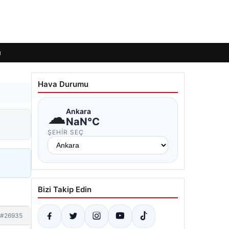
ı
Hava Durumu
☁
Ankara
NaN°C
ŞEHIR SEÇ
Bizi Takip Edin
#26935