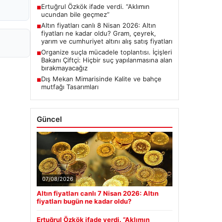
Ertuğrul Özkök ifade verdi. “Aklımın
■
ucundan bile geçmez”
Altın fiyatları canlı 8 Nisan 2026: Altın
■
fiyatları ne kadar oldu? Gram, çeyrek,
yarım ve cumhuriyet altını alış satış fiyatları
Organize suçla mücadele toplantısı. İçişleri
■
Bakanı Çiftçi: Hiçbir suç yapılanmasına alan
bırakmayacağız
Dış Mekan Mimarisinde Kalite ve bahçe
■
mutfağı Tasarımları
Güncel
07/08/2026
Altın fiyatları canlı 7 Nisan 2026: Altın
fiyatları bugün ne kadar oldu?
Ertuğrul Özkök ifade verdi. “Aklımın