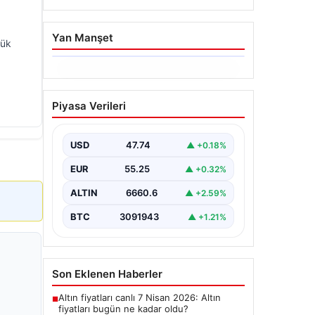
Yan Manşet
lük
06.08.2026
Ertuğrul Özkök ifade
Piyasa Verileri
verdi. “Aklımın ucundan
bile geçmez”
USD
47.74
▲ +0.18%
EUR
55.25
▲ +0.32%
ALTIN
6660.6
▲ +2.59%
BTC
3091943
▲ +1.21%
Son Eklenen Haberler
Altın fiyatları canlı 7 Nisan 2026: Altın
■
fiyatları bugün ne kadar oldu?