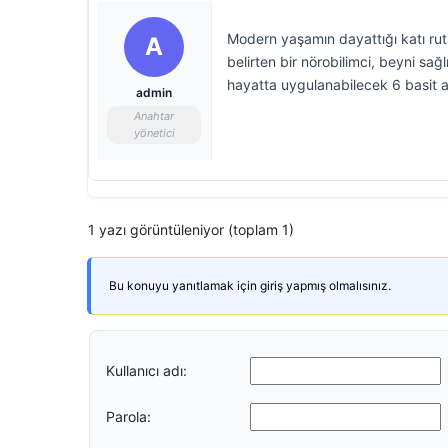
Modern yaşamın dayattığı katı ruti
A
belirten bir nörobilimci, beyni sa
hayatta uygulanabilecek 6 basit alı
admin
Anahtar
yönetici
1 yazı görüntüleniyor (toplam 1)
Bu konuyu yanıtlamak için giriş yapmış olmalısınız.
Kullanıcı adı:
Parola: