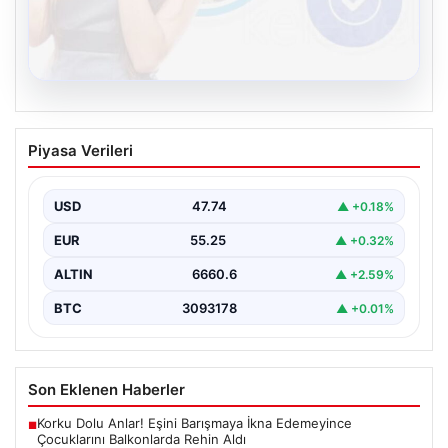
08.08.2026
Kelebek.Org İle Çevrim içi İletişimin
Piyasa Verileri
Güvenli Adresi Ve Chat Deneyimi
Dijital dünyasında bireylerin güvenli bir şekilde bağlantı
kurması büyük bir hassasiyet ifade etmektedir.
USD
47.74
▲ +0.18%
Güncel…
EUR
55.25
▲ +0.32%
ALTIN
6660.6
▲ +2.59%
BTC
3093178
▲ +0.01%
Son Eklenen Haberler
Korku Dolu Anlar! Eşini Barışmaya İkna Edemeyince
■
Çocuklarını Balkonlarda Rehin Aldı