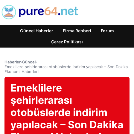
Güncel Haberler
Firma Rehberi
Forum
Çerez Politikası
Haberler
›
Güncel
›
Emeklilere şehirlerarası otobüslerde indirim yapılacak – Son Dakika
Ekonomi Haberleri
Emeklilere
şehirlerarası
otobüslerde indirim
yapılacak – Son Dakika