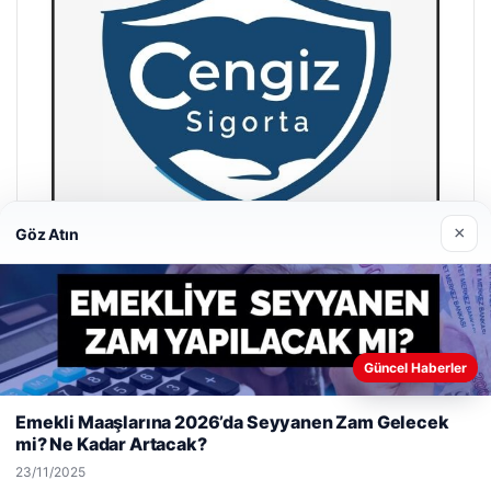
×
Göz Atın
Hastaş Beton
26/05/2026
Güncel Haberler
Web sitemizi nasıl kullandığınızı daha iyi anlayabilmek,
deneyiminizi kişiselleştirmek ve geliştirmek amacıyla çerezler
Emekli Maaşlarına 2026’da Seyyanen Zam Gelecek
kullanıyoruz.
Çerez Politikamız
mi? Ne Kadar Artacak?
Reddet
Kabul Et
23/11/2025