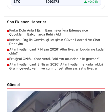
BTC
3093178
▲ +0.01%
Son Eklenen Haberler
Korku Dolu Anlar! Eşini Barışmaya İkna Edemeyince
■
Çocuklarını Balkonlarda Rehin Aldı
Kelebek.Org İle Çevrim içi İletişimin Güvenli Adresi Ve Chat
■
Deneyimi
Altın fiyatları canlı 7 Nisan 2026: Altın fiyatları bugün ne kadar
■
oldu?
Ertuğrul Özkök ifade verdi. “Aklımın ucundan bile geçmez”
■
Altın fiyatları canlı 8 Nisan 2026: Altın fiyatları ne kadar oldu?
■
Gram, çeyrek, yarım ve cumhuriyet altını alış satış fiyatları
Güncel