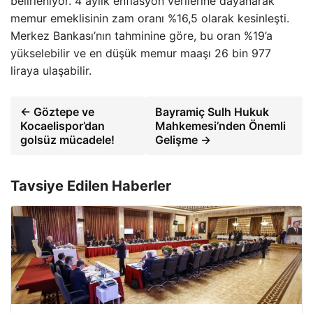
belirleniyor. 4 aylık enflasyon verilerine dayanarak
memur emeklisinin zam oranı %16,5 olarak kesinleşti.
Merkez Bankası’nın tahminine göre, bu oran %19’a
yükselebilir ve en düşük memur maaşı 26 bin 977
liraya ulaşabilir.
← Göztepe ve
Bayramiç Sulh Hukuk
Kocaelispor’dan
Mahkemesi’nden Önemli
golsüz mücadele!
Gelişme →
Tavsiye Edilen Haberler