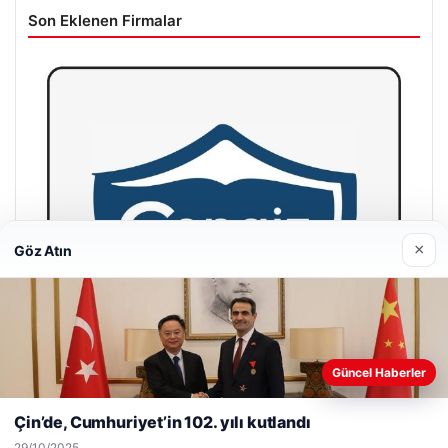
Son Eklenen Firmalar
×
Göz Atın
Web sitemizi nasıl kullandığınızı daha iyi anlayabilmek,
Güncel Haberler
deneyiminizi kişiselleştirmek ve geliştirmek amacıyla çerezler
kullanıyoruz.
Çerez Politikamız
Çin’de, Cumhuriyet’in 102. yılı kutlandı
Reddet
Kabul Et
29/10/2025