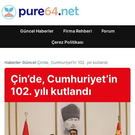
Güncel Haberler
Firma Rehberi
Forum
Çerez Politikası
Haberler
›
Güncel
›
Çin’de, Cumhuriyet’in 102. yılı kutlandı
Çin’de, Cumhuriyet’in
102. yılı kutlandı