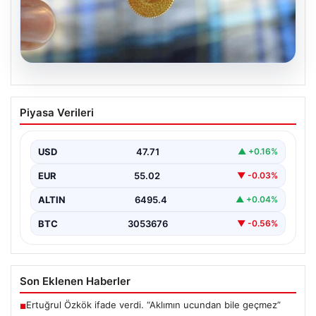
05.08.2026
Altın fiyatları canlı 8 Nisan 2026: Altın
Piyasa Verileri
fiyatları ne kadar oldu? Gram, çeyrek,
yarım ve cumhuriyet altını alış satış
fiyatları
USD
47.71
▲ +0.16%
EUR
55.02
▼ -0.03%
ALTIN
6495.4
▲ +0.04%
BTC
3053676
▼ -0.56%
Son Eklenen Haberler
Ertuğrul Özkök ifade verdi. “Aklımın ucundan bile geçmez”
■