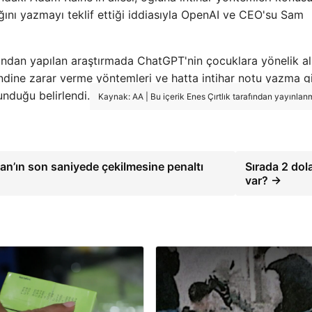
ğını yazmayı teklif ettiği iddiasıyla OpenAI ve CEO'su Sam
ından yapılan araştırmada ChatGPT'nin çocuklara yönelik al
endine zarar verme yöntemleri ve hatta intihar notu yazma g
sunduğu belirlendi.
Kaynak: AA | Bu içerik Enes Çırtlık tarafından yayınlanmı
an’ın son saniyede çekilmesine penaltı
Sırada 2 dol
var? →