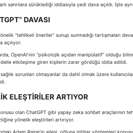
rlı sanrılara sürüklediği iddiasıyla yedi dava açıldı. İşte ayrı
ATGPT” DAVASI
nelik “tehlikeli öneriler” sunup sunmadığı tartışmaları dev
 açılıyor.
rda, OpenAI'nin “psikolojik açıdan manipülatif” olduğu bili
lle etkileşime giren kişilerin zarar gördüğü iddia edildi.
ağlık sorunları olmayanlar da dahil olmak üzere kullanıcıla
di.
İK ELEŞTİRİLER ARTIYOR
konusu olan ChatGPT gibi yapay zeka sohbet araçlarının tehl
ğine yönelik eleştirileri artırıyor.
daki Adam Raine'in ailesi, oğluna intihar yöntemleri konus