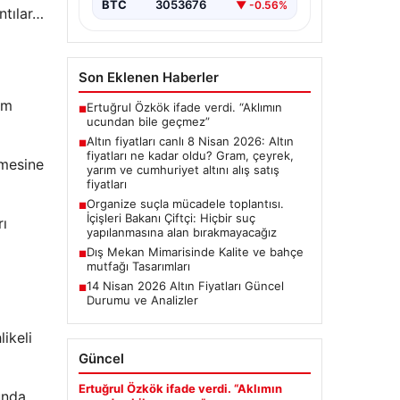
BTC
3053676
▼ -0.56%
ntılar…
Son Eklenen Haberler
am
Ertuğrul Özkök ifade verdi. “Aklımın
■
ucundan bile geçmez”
Altın fiyatları canlı 8 Nisan 2026: Altın
■
fiyatları ne kadar oldu? Gram, çeyrek,
nmesine
yarım ve cumhuriyet altını alış satış
fiyatları
Organize suçla mücadele toplantısı.
■
İçişleri Bakanı Çiftçi: Hiçbir suç
rı
yapılanmasına alan bırakmayacağız
Dış Mekan Mimarisinde Kalite ve bahçe
■
mutfağı Tasarımları
14 Nisan 2026 Altın Fiyatları Güncel
■
Durumu ve Analizler
ikeli
Güncel
Ertuğrul Özkök ifade verdi. “Aklımın
unda