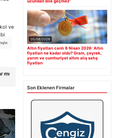
ucundan bile geçmez”
kol ve
ibi
05/08/2026
ştır.
Altın fiyatları canlı 8 Nisan 2026: Altın
fiyatları ne kadar oldu? Gram, çeyrek,
yarım ve cumhuriyet altını alış satış
fiyatları
ar mı
Son Eklenen Firmalar