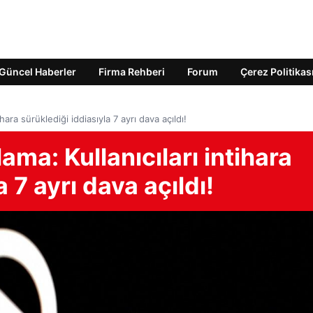
Güncel Haberler
Firma Rehberi
Forum
Çerez Politikas
ara sürüklediği iddiasıyla 7 ayrı dava açıldı!
ma: Kullanıcıları intihara
 7 ayrı dava açıldı!