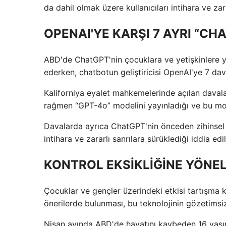
da dahil olmak üzere kullanıcıları intihara ve zara
OPENAI'YE KARŞI 7 AYRI “CH
ABD'de ChatGPT'nin çocuklara ve yetişkinlere yö
ederken, chatbotun geliştiricisi OpenAI'ye 7 dava
Kaliforniya eyalet mahkemelerinde açılan davala
rağmen “GPT-4o” modelini yayınladığı ve bu mode
Davalarda ayrıca ChatGPT'nin önceden zihinsel s
intihara ve zararlı sanrılara sürüklediği iddia edil
KONTROL EKSİKLİĞİNE YÖNEL
Çocuklar ve gençler üzerindeki etkisi tartışma 
önerilerde bulunması, bu teknolojinin gözetimsizli
Nisan ayında ABD'de hayatını kaybeden 16 yaşın