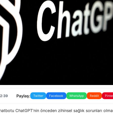
Paylaş:
12:39
Twitter
Facebook
WhatsApp
Reddit
Pinte
chatbotu ChatGPT'nin önceden zihinsel sağlık sorunları olma