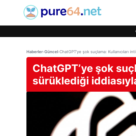
Haberler
›
Güncel
›
ChatGPT’ye şok suçlama: Kullanıcıları intih
ChatGPT’ye şok suçla
sürüklediği iddiasıyla