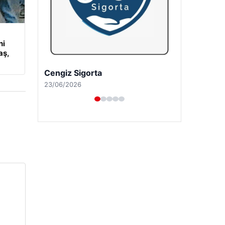
ni
aş,
Hastaş Beton
26/05/2026