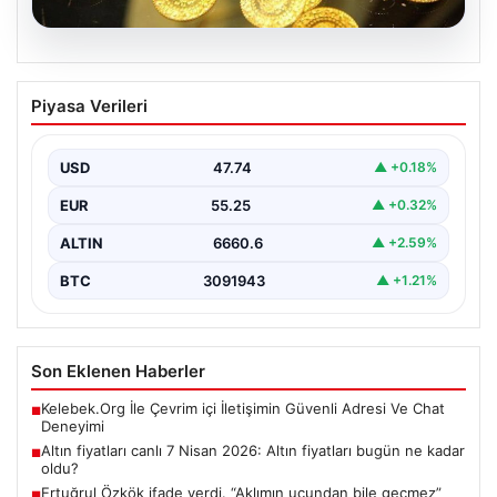
07.08.2026
Altın fiyatları canlı 7 Nisan 2026: Altın
Piyasa Verileri
fiyatları bugün ne kadar oldu?
USD
47.74
▲ +0.18%
EUR
55.25
▲ +0.32%
ALTIN
6660.6
▲ +2.59%
BTC
3091943
▲ +1.21%
Son Eklenen Haberler
Kelebek.Org İle Çevrim içi İletişimin Güvenli Adresi Ve Chat
■
Deneyimi
Altın fiyatları canlı 7 Nisan 2026: Altın fiyatları bugün ne kadar
■
oldu?
Ertuğrul Özkök ifade verdi. “Aklımın ucundan bile geçmez”
■