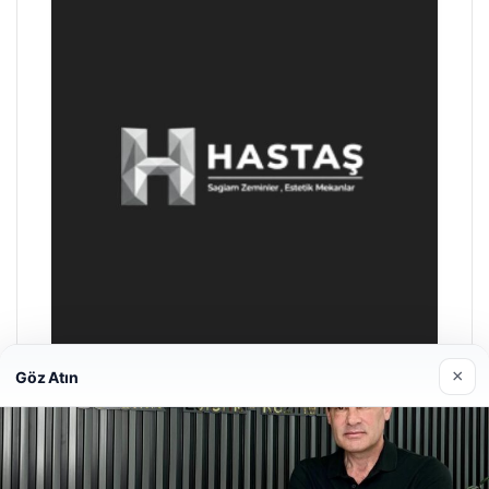
×
Göz Atın
Hastaş Beton
26/05/2026