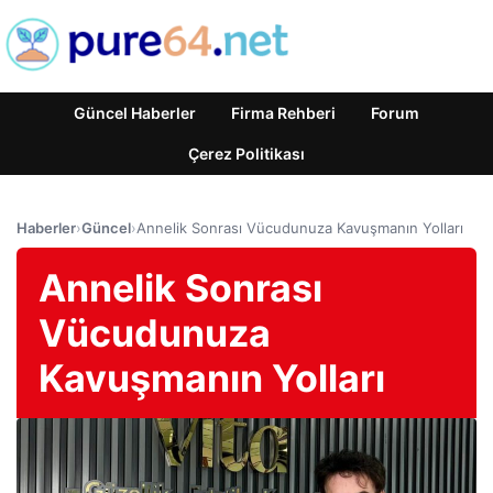
Güncel Haberler
Firma Rehberi
Forum
Çerez Politikası
Haberler
›
Güncel
›
Annelik Sonrası Vücudunuza Kavuşmanın Yolları
Annelik Sonrası
Vücudunuza
Kavuşmanın Yolları