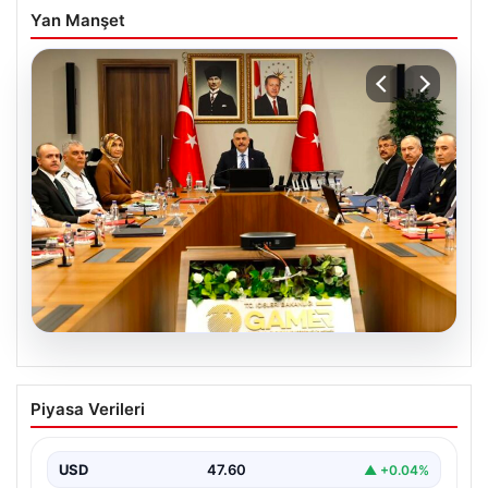
Yan Manşet
05.08.2026
Organize suçla mücadele toplantısı.
Piyasa Verileri
İçişleri Bakanı Çiftçi: Hiçbir suç
yapılanmasına alan bırakmayacağız
USD
47.60
▲ +0.04%