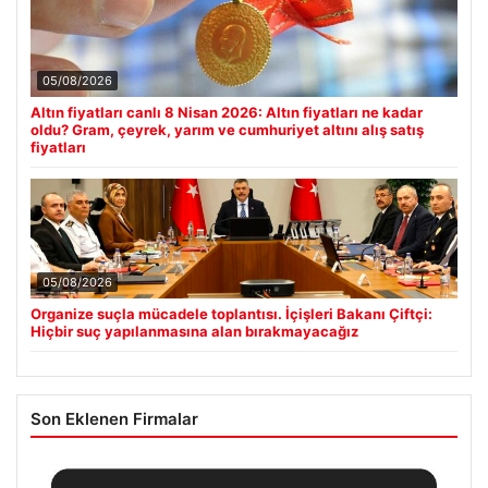
05/08/2026
Altın fiyatları canlı 8 Nisan 2026: Altın fiyatları ne kadar
oldu? Gram, çeyrek, yarım ve cumhuriyet altını alış satış
fiyatları
05/08/2026
Organize suçla mücadele toplantısı. İçişleri Bakanı Çiftçi:
Hiçbir suç yapılanmasına alan bırakmayacağız
Son Eklenen Firmalar