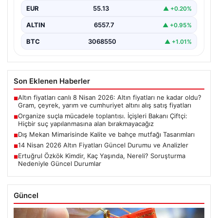
EUR
55.13
▲ +0.20%
ALTIN
6557.7
▲ +0.95%
BTC
3068550
▲ +1.01%
Son Eklenen Haberler
Altın fiyatları canlı 8 Nisan 2026: Altın fiyatları ne kadar oldu?
■
Gram, çeyrek, yarım ve cumhuriyet altını alış satış fiyatları
Organize suçla mücadele toplantısı. İçişleri Bakanı Çiftçi:
■
Hiçbir suç yapılanmasına alan bırakmayacağız
Dış Mekan Mimarisinde Kalite ve bahçe mutfağı Tasarımları
■
14 Nisan 2026 Altın Fiyatları Güncel Durumu ve Analizler
■
Ertuğrul Özkök Kimdir, Kaç Yaşında, Nereli? Soruşturma
■
Nedeniyle Güncel Durumlar
Güncel