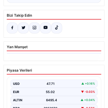
Bizi Takip Edin
Yan Manşet
06.08.2026
Ertuğrul Özkök ifade verdi. “Aklımın
Piyasa Verileri
ucundan bile geçmez”
USD
47.71
▲ +0.16%
EUR
55.02
▼ -0.03%
ALTIN
6495.4
▲ +0.04%