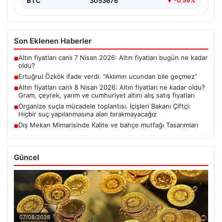
BTC
3053676
▼ -0.56%
Son Eklenen Haberler
Altın fiyatları canlı 7 Nisan 2026: Altın fiyatları bugün ne kadar
■
oldu?
Ertuğrul Özkök ifade verdi. “Aklımın ucundan bile geçmez”
■
Altın fiyatları canlı 8 Nisan 2026: Altın fiyatları ne kadar oldu?
■
Gram, çeyrek, yarım ve cumhuriyet altını alış satış fiyatları
Organize suçla mücadele toplantısı. İçişleri Bakanı Çiftçi:
■
Hiçbir suç yapılanmasına alan bırakmayacağız
Dış Mekan Mimarisinde Kalite ve bahçe mutfağı Tasarımları
■
Güncel
07/08/2026