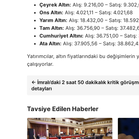
Çeyrek Altın:
Alış: 9.216,00 – Satış: 9.302
Ons Altın:
Alış: 4.021,11 – Satış: 4.021,68
Yarım Altın:
Alış: 18.432,00 – Satış: 18.59
Tam Altın:
Alış: 36.756,90 – Satış: 37.482,
Cumhuriyet Altını:
Alış: 36.751,00 – Satış:
Ata Altın:
Alış: 37.905,56 – Satış: 38.862,
Yatırımcılar, altın fiyatlarındaki bu değişimleri
çalışıyorlar.
← İmralı’daki 2 saat 50 dakikalık kritik görüş
detayları
Tavsiye Edilen Haberler