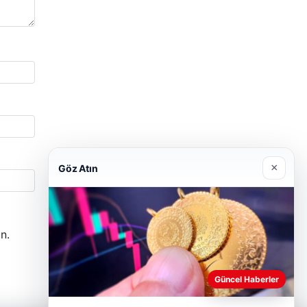
×
Göz Atın
n.
Güncel Haberler