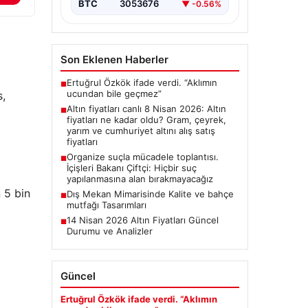
BTC
3053676
▼ -0.56%
Son Eklenen Haberler
Ertuğrul Özkök ifade verdi. “Aklımın
■
ucundan bile geçmez”
s,
Altın fiyatları canlı 8 Nisan 2026: Altın
■
fiyatları ne kadar oldu? Gram, çeyrek,
yarım ve cumhuriyet altını alış satış
fiyatları
Organize suçla mücadele toplantısı.
■
İçişleri Bakanı Çiftçi: Hiçbir suç
yapılanmasına alan bırakmayacağız
 5 bin
Dış Mekan Mimarisinde Kalite ve bahçe
■
mutfağı Tasarımları
14 Nisan 2026 Altın Fiyatları Güncel
■
Durumu ve Analizler
Güncel
Ertuğrul Özkök ifade verdi. “Aklımın