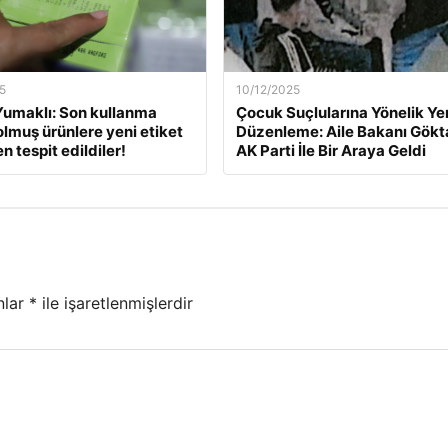
5
10/12/2025
umaklı: Son kullanma
Çocuk Suçlularına Yönelik Ye
dolmuş ürünlere yeni etiket
Düzenleme: Aile Bakanı Gökt
 tespit edildiler!
AK Parti İle Bir Araya Geldi
nlar
*
ile işaretlenmişlerdir