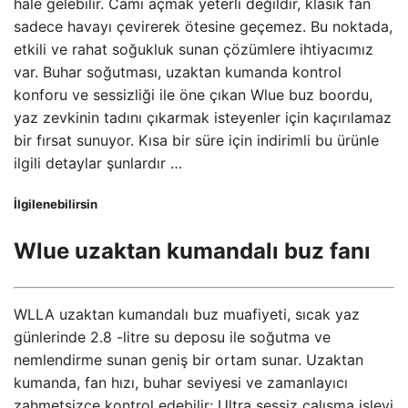
hale gelebilir. Camı açmak yeterli değildir, klasik fan
sadece havayı çevirerek ötesine geçemez. Bu noktada,
etkili ve rahat soğukluk sunan çözümlere ihtiyacımız
var. Buhar soğutması, uzaktan kumanda kontrol
konforu ve sessizliği ile öne çıkan Wlue buz boordu,
yaz zevkinin tadını çıkarmak isteyenler için kaçırılamaz
bir fırsat sunuyor. Kısa bir süre için indirimli bu ürünle
ilgili detaylar şunlardır …
İlgilenebilirsin
Wlue uzaktan kumandalı buz fanı
WLLA uzaktan kumandalı buz muafiyeti, sıcak yaz
günlerinde 2.8 -litre su deposu ile soğutma ve
nemlendirme sunan geniş bir ortam sunar. Uzaktan
kumanda, fan hızı, buhar seviyesi ve zamanlayıcı
zahmetsizce kontrol edebilir; Ultra sessiz çalışma işlevi