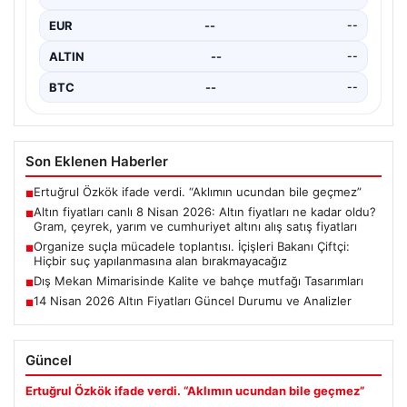
isimlerinden biri olup, gazetecilik kariyeri boyunca
EUR
--
--
birçok…
ALTIN
--
--
BTC
--
--
Son Eklenen Haberler
Ertuğrul Özkök ifade verdi. “Aklımın ucundan bile geçmez”
■
Altın fiyatları canlı 8 Nisan 2026: Altın fiyatları ne kadar oldu?
■
Gram, çeyrek, yarım ve cumhuriyet altını alış satış fiyatları
Organize suçla mücadele toplantısı. İçişleri Bakanı Çiftçi:
■
Hiçbir suç yapılanmasına alan bırakmayacağız
Dış Mekan Mimarisinde Kalite ve bahçe mutfağı Tasarımları
■
14 Nisan 2026 Altın Fiyatları Güncel Durumu ve Analizler
■
Güncel
Ertuğrul Özkök ifade verdi. “Aklımın ucundan bile geçmez”