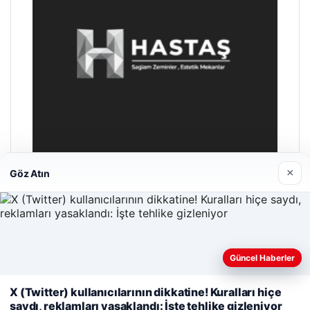
×
Göz Atın
Hastaş Beton
26/05/2026
Güncel Haberler
Web sitemizi nasıl kullandığınızı daha iyi anlayabilmek,
deneyiminizi kişiselleştirmek ve geliştirmek amacıyla çerezler
X (Twitter) kullanıcılarının dikkatine! Kuralları hiçe
kullanıyoruz.
Çerez Politikamız
saydı, reklamları yasaklandı: İşte tehlike gizleniyor