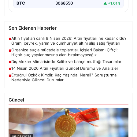
BTC
3068550
▲ +1.01%
Son Eklenen Haberler
Altın fiyatları canlı 8 Nisan 2026: Altın fiyatları ne kadar oldu?
■
Gram, çeyrek, yarım ve cumhuriyet altını alış satış fiyatları
Organize suçla mücadele toplantısı. İçişleri Bakanı Çiftçi:
■
Hiçbir suç yapılanmasına alan bırakmayacağız
Dış Mekan Mimarisinde Kalite ve bahçe mutfağı Tasarımları
■
14 Nisan 2026 Altın Fiyatları Güncel Durumu ve Analizler
■
Ertuğrul Özkök Kimdir, Kaç Yaşında, Nereli? Soruşturma
■
Nedeniyle Güncel Durumlar
Güncel
05/08/2026