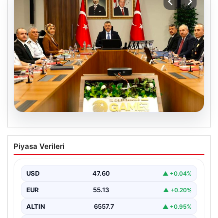
05.08.2026
Organize suçla mücadele toplantısı.
Piyasa Verileri
İçişleri Bakanı Çiftçi: Hiçbir suç
yapılanmasına alan bırakmayacağız
USD
47.60
▲ +0.04%
EUR
55.13
▲ +0.20%
ALTIN
6557.7
▲ +0.95%