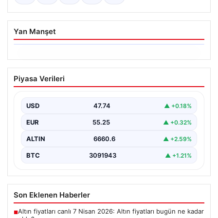
Yan Manşet
06.08.2026
Ertuğrul Özkök ifade verdi. “Aklımın
Piyasa Verileri
ucundan bile geçmez”
USD
47.74
▲ +0.18%
EUR
55.25
▲ +0.32%
ALTIN
6660.6
▲ +2.59%
BTC
3091943
▲ +1.21%
Son Eklenen Haberler
Altın fiyatları canlı 7 Nisan 2026: Altın fiyatları bugün ne kadar
■