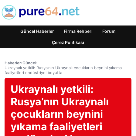
Güncel Haberler
Firma Rehberi
Forum
Çerez Politikası
Haberler
›
Güncel
›
Ukraynalı yetkili: Rusya’nın Ukraynalı çocukların beynini yıkama
faaliyetleri endüstriyel boyutta
Ukraynalı yetkili:
Rusya’nın Ukraynalı
çocukların beynini
yıkama faaliyetleri