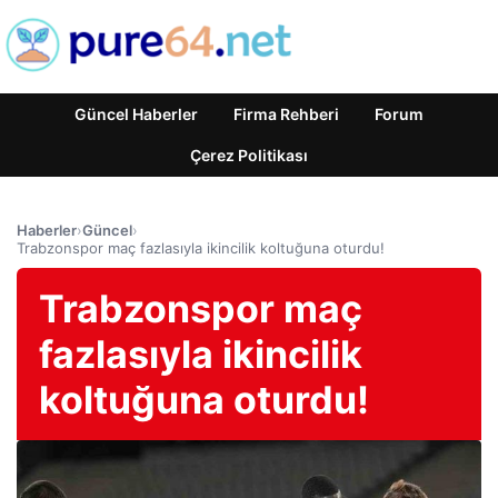
Güncel Haberler
Firma Rehberi
Forum
Çerez Politikası
Haberler
›
Güncel
›
Trabzonspor maç fazlasıyla ikincilik koltuğuna oturdu!
Trabzonspor maç
fazlasıyla ikincilik
koltuğuna oturdu!