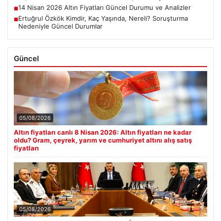
14 Nisan 2026 Altın Fiyatları Güncel Durumu ve Analizler
■
Ertuğrul Özkök Kimdir, Kaç Yaşında, Nereli? Soruşturma
■
Nedeniyle Güncel Durumlar
Güncel
05/08/2026
Altın fiyatları canlı 8 Nisan 2026: Altın fiyatları ne kadar
oldu? Gram, çeyrek, yarım ve cumhuriyet altını alış satış
fiyatları
05/08/2026