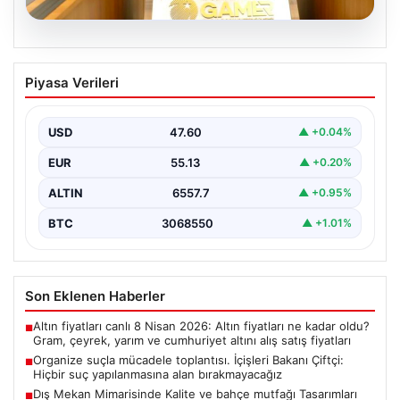
05.08.2026
Organize suçla mücadele toplantısı.
Piyasa Verileri
İçişleri Bakanı Çiftçi: Hiçbir suç
yapılanmasına alan bırakmayacağız
USD
47.60
▲ +0.04%
EUR
55.13
▲ +0.20%
ALTIN
6557.7
▲ +0.95%
BTC
3068550
▲ +1.01%
Son Eklenen Haberler
Altın fiyatları canlı 8 Nisan 2026: Altın fiyatları ne kadar oldu?
■
Gram, çeyrek, yarım ve cumhuriyet altını alış satış fiyatları
Organize suçla mücadele toplantısı. İçişleri Bakanı Çiftçi:
■
Hiçbir suç yapılanmasına alan bırakmayacağız
Dış Mekan Mimarisinde Kalite ve bahçe mutfağı Tasarımları
■