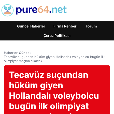
Güncel Haberler
Firma Rehberi
Forum
Çerez Politikası
Haberler
›
Güncel
›
Tecavüz suçundan hüküm giyen Hollandalı voleybolcu bugün ilk
olimpiyat maçına çıkacak
Tecavüz suçundan
hüküm giyen
Hollandalı voleybolcu
bugün ilk olimpiyat