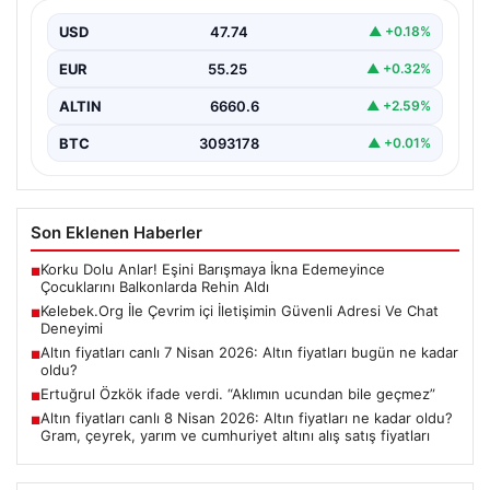
Dijital dünyasında bireylerin güvenli bir şekilde bağlantı
kurması büyük bir hassasiyet ifade etmektedir.
USD
47.74
▲ +0.18%
Güncel…
EUR
55.25
▲ +0.32%
ALTIN
6660.6
▲ +2.59%
BTC
3093178
▲ +0.01%
Son Eklenen Haberler
Korku Dolu Anlar! Eşini Barışmaya İkna Edemeyince
■
Çocuklarını Balkonlarda Rehin Aldı
Kelebek.Org İle Çevrim içi İletişimin Güvenli Adresi Ve Chat
■
Deneyimi
Altın fiyatları canlı 7 Nisan 2026: Altın fiyatları bugün ne kadar
■
oldu?
Ertuğrul Özkök ifade verdi. “Aklımın ucundan bile geçmez”
■
Altın fiyatları canlı 8 Nisan 2026: Altın fiyatları ne kadar oldu?
■
Gram, çeyrek, yarım ve cumhuriyet altını alış satış fiyatları