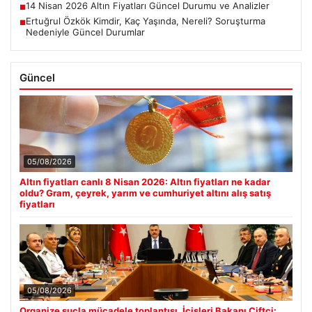
14 Nisan 2026 Altın Fiyatları Güncel Durumu ve Analizler
■
Ertuğrul Özkök Kimdir, Kaç Yaşında, Nereli? Soruşturma
■
Nedeniyle Güncel Durumlar
Güncel
05/08/2026
Altın fiyatları canlı 8 Nisan 2026: Altın fiyatları ne kadar
oldu? Gram, çeyrek, yarım ve cumhuriyet altını alış satış
fiyatları
05/08/2026
Organize suçla mücadele toplantısı. İçişleri Bakanı Çiftçi: