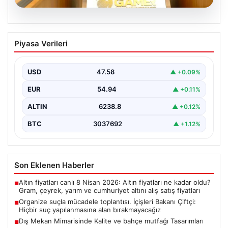
05.08.2026
Organize suçla mücadele toplantısı.
Piyasa Verileri
İçişleri Bakanı Çiftçi: Hiçbir suç
yapılanmasına alan bırakmayacağız
USD
47.58
▲ +0.09%
EUR
54.94
▲ +0.11%
ALTIN
6238.8
▲ +0.12%
BTC
3037692
▲ +1.12%
Son Eklenen Haberler
Altın fiyatları canlı 8 Nisan 2026: Altın fiyatları ne kadar oldu?
■
Gram, çeyrek, yarım ve cumhuriyet altını alış satış fiyatları
Organize suçla mücadele toplantısı. İçişleri Bakanı Çiftçi:
■
Hiçbir suç yapılanmasına alan bırakmayacağız
Dış Mekan Mimarisinde Kalite ve bahçe mutfağı Tasarımları
■