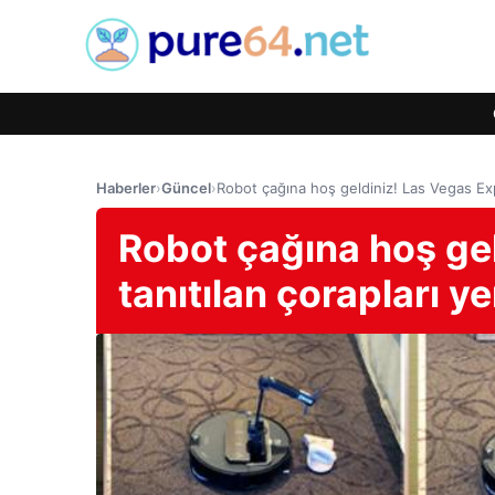
Haberler
›
Güncel
›
Robot çağına hoş geldiniz! Las Vegas Exp
Robot çağına hoş ge
tanıtılan çorapları y