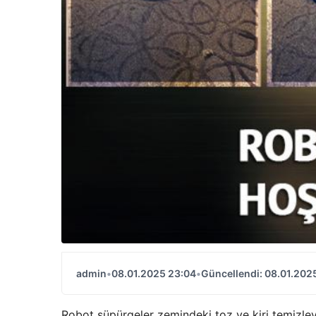
admin
•
08.01.2025 23:04
•
Güncellendi: 08.01.202
Robot süpürgeler zemindeki toz ve kiri temizley