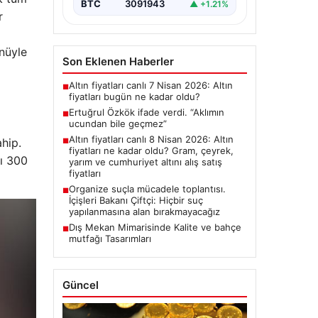
BTC
3091943
▲ +1.21%
r
nüyle
Son Eklenen Haberler
Altın fiyatları canlı 7 Nisan 2026: Altın
■
fiyatları bugün ne kadar oldu?
Ertuğrul Özkök ifade verdi. “Aklımın
■
ucundan bile geçmez”
Altın fiyatları canlı 8 Nisan 2026: Altın
hip.
■
fiyatları ne kadar oldu? Gram, çeyrek,
ğı 300
yarım ve cumhuriyet altını alış satış
fiyatları
Organize suçla mücadele toplantısı.
■
İçişleri Bakanı Çiftçi: Hiçbir suç
yapılanmasına alan bırakmayacağız
Dış Mekan Mimarisinde Kalite ve bahçe
■
mutfağı Tasarımları
Güncel