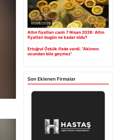
07/08/2026
Altın fiyatları canlı 7 Nisan 2026: Altın
fiyatları bugün ne kadar oldu?
Ertuğrul Özkök ifade verdi. “Aklımın
ucundan bile geçmez”
Son Eklenen Firmalar