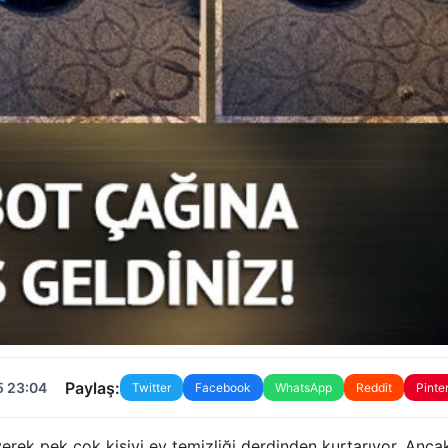
Paylaş:
5 23:04
Twitter
Facebook
WhatsApp
Reddit
Pinte
erek pek çok kişiyi ev temizliği derdinden kurtarıyor. Anca