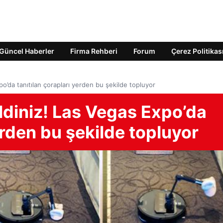
Güncel Haberler
Firma Rehberi
Forum
Çerez Politikas
o’da tanıtılan çorapları yerden bu şekilde topluyor
ldiniz! Las Vegas Expo’da
erden bu şekilde topluyor