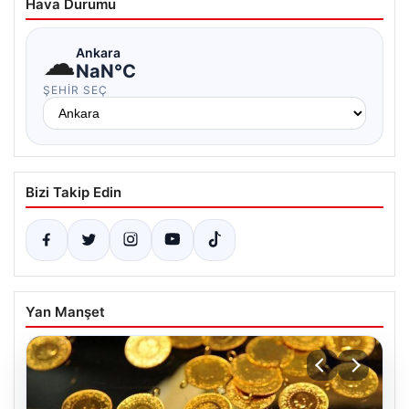
Hava Durumu
☁
Ankara
NaN°C
ŞEHIR SEÇ
Bizi Takip Edin
Yan Manşet