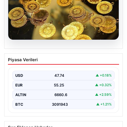
07.08.2026
Altın fiyatları canlı 7 Nisan 2026: Altın
Piyasa Verileri
fiyatları bugün ne kadar oldu?
USD
47.74
▲ +0.18%
EUR
55.25
▲ +0.32%
ALTIN
6660.6
▲ +2.59%
BTC
3091943
▲ +1.21%