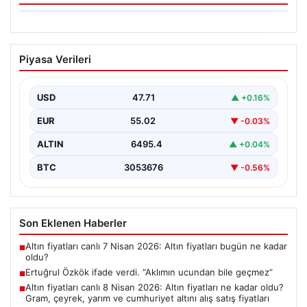
06.08.2026
Ertuğrul Özkök ifade verdi. “Aklımın
Piyasa Verileri
ucundan bile geçmez”
USD
47.71
▲ +0.16%
EUR
55.02
▼ -0.03%
ALTIN
6495.4
▲ +0.04%
BTC
3053676
▼ -0.56%
Son Eklenen Haberler
Altın fiyatları canlı 7 Nisan 2026: Altın fiyatları bugün ne kadar
■
oldu?
Ertuğrul Özkök ifade verdi. “Aklımın ucundan bile geçmez”
■
Altın fiyatları canlı 8 Nisan 2026: Altın fiyatları ne kadar oldu?
■
Gram, çeyrek, yarım ve cumhuriyet altını alış satış fiyatları