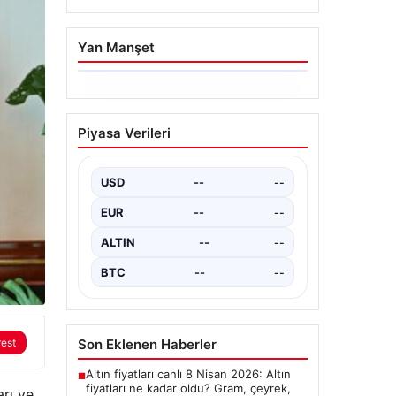
Yan Manşet
04.08.2026
14 Nisan 2026 Altın
Piyasa Verileri
Fiyatları Güncel Durumu
ve Analizler
USD
--
--
Yatırımcıların ve piyasa
gözlemcilerinin merakla takip
EUR
--
--
ettiği altın fiyatları, haftanın ikinci
işlem gününde yeniden…
ALTIN
--
--
BTC
--
--
Son Eklenen Haberler
rest
Altın fiyatları canlı 8 Nisan 2026: Altın
■
fiyatları ne kadar oldu? Gram, çeyrek,
rı ve