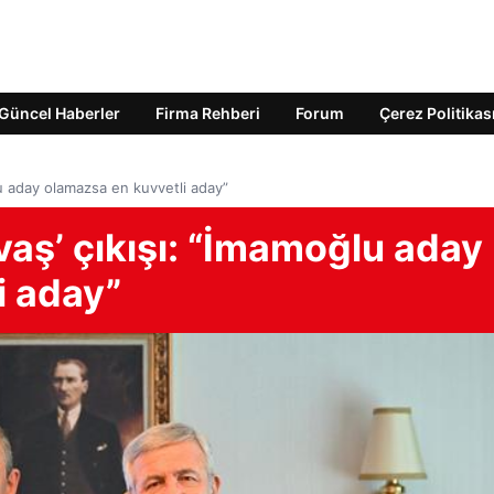
Güncel Haberler
Firma Rehberi
Forum
Çerez Politikas
u aday olamazsa en kuvvetli aday”
aş’ çıkışı: “İmamoğlu aday
i aday”