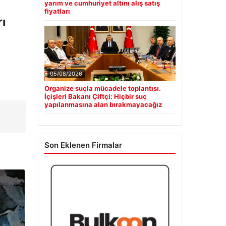
yarım ve cumhuriyet altını alış satış
fiyatları
ı
05/08/2026
Organize suçla mücadele toplantısı.
İçişleri Bakanı Çiftçi: Hiçbir suç
yapılanmasına alan bırakmayacağız
s
Son Eklenen Firmalar