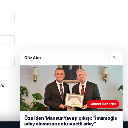
×
Göz Atın
n.
Güncel Haberler
Özel’den ‘Mansur Yavaş’ çıkışı: “İmamoğlu
aday olamazsa en kuvvetli aday”