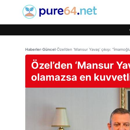
Haberler
›
Güncel
›
Özel’den ‘Mansur Yavaş’ çıkışı: “İmamoğl
Özel’den ‘Mansur Yav
olamazsa en kuvvetl