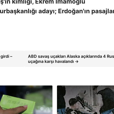
ş'ın kimliği, Ekrem İmamoglu
rbaşkanlığı adayı; Erdoğan'ın pasajlar
girdi –
ABD savaş uçakları Alaska açıklarında 4 Ru
uçağına karşı havalandı →