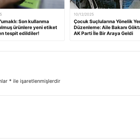
5
10/12/2025
umaklı: Son kullanma
Çocuk Suçlularına Yönelik Ye
dolmuş ürünlere yeni etiket
Düzenleme: Aile Bakanı Gökt
 tespit edildiler!
AK Parti İle Bir Araya Geldi
nlar
*
ile işaretlenmişlerdir