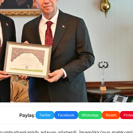
Paylaş:
Twitter
Facebook
WhatsApp
Reddit
Pinte
 cumhurbaşkanlığı adayını gösterdi. İmamöklu'nun mahkumla