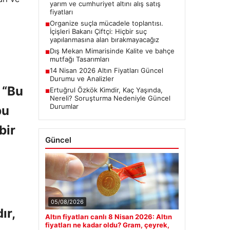
yarım ve cumhuriyet altını alış satış
fiyatları
Organize suçla mücadele toplantısı.
■
İçişleri Bakanı Çiftçi: Hiçbir suç
yapılanmasına alan bırakmayacağız
Dış Mekan Mimarisinde Kalite ve bahçe
■
mutfağı Tasarımları
14 Nisan 2026 Altın Fiyatları Güncel
■
Durumu ve Analizler
 “Bu
Ertuğrul Özkök Kimdir, Kaç Yaşında,
■
Nereli? Soruşturma Nedeniyle Güncel
Durumlar
bu
bir
Güncel
05/08/2026
ır,
Altın fiyatları canlı 8 Nisan 2026: Altın
fiyatları ne kadar oldu? Gram, çeyrek,