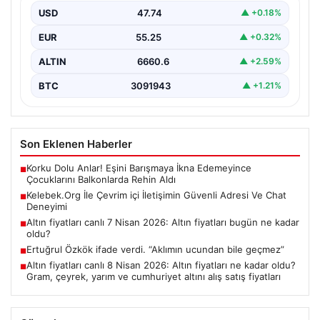
kurması büyük bir hassasiyet ifade etmektedir.
USD
47.74
▲ +0.18%
Güncel…
EUR
55.25
▲ +0.32%
ALTIN
6660.6
▲ +2.59%
BTC
3091943
▲ +1.21%
Son Eklenen Haberler
Korku Dolu Anlar! Eşini Barışmaya İkna Edemeyince
■
Çocuklarını Balkonlarda Rehin Aldı
Kelebek.Org İle Çevrim içi İletişimin Güvenli Adresi Ve Chat
■
Deneyimi
Altın fiyatları canlı 7 Nisan 2026: Altın fiyatları bugün ne kadar
■
oldu?
Ertuğrul Özkök ifade verdi. “Aklımın ucundan bile geçmez”
■
Altın fiyatları canlı 8 Nisan 2026: Altın fiyatları ne kadar oldu?
■
Gram, çeyrek, yarım ve cumhuriyet altını alış satış fiyatları