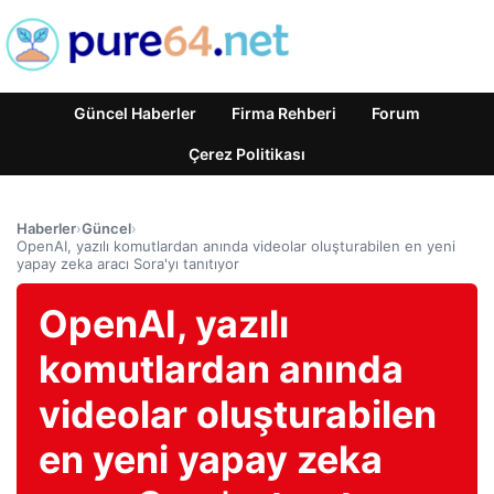
Güncel Haberler
Firma Rehberi
Forum
Çerez Politikası
Haberler
›
Güncel
›
OpenAI, yazılı komutlardan anında videolar oluşturabilen en yeni
yapay zeka aracı Sora'yı tanıtıyor
OpenAI, yazılı
komutlardan anında
videolar oluşturabilen
en yeni yapay zeka