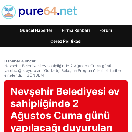
Güncel Haberler
Firma Rehberi
Forum
Çerez Politikası
Haberler
›
Güncel
›
Nevşehir Belediyesi ev sahipliğinde 2 Ağustos Cuma günü
yapılacağı duyurulan “Gurbetçi Buluşma Programı” ileri bir tarihe
ertelendi. – GÜNDEM
Nevşehir Belediyesi ev
sahipliğinde 2
Ağustos Cuma günü
yapılacağı duyurulan