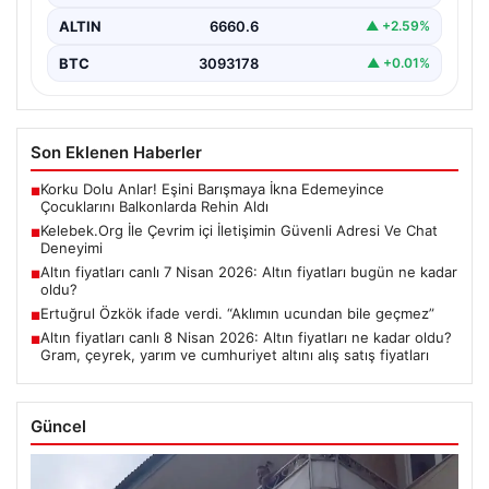
ALTIN
6660.6
▲ +2.59%
BTC
3093178
▲ +0.01%
Son Eklenen Haberler
Korku Dolu Anlar! Eşini Barışmaya İkna Edemeyince
■
Çocuklarını Balkonlarda Rehin Aldı
Kelebek.Org İle Çevrim içi İletişimin Güvenli Adresi Ve Chat
■
Deneyimi
Altın fiyatları canlı 7 Nisan 2026: Altın fiyatları bugün ne kadar
■
oldu?
Ertuğrul Özkök ifade verdi. “Aklımın ucundan bile geçmez”
■
Altın fiyatları canlı 8 Nisan 2026: Altın fiyatları ne kadar oldu?
■
Gram, çeyrek, yarım ve cumhuriyet altını alış satış fiyatları
Güncel