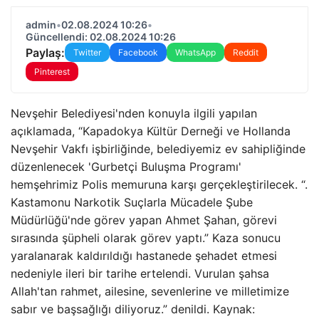
admin
•
02.08.2024 10:26
•
Güncellendi: 02.08.2024 10:26
Paylaş:
Twitter
Facebook
WhatsApp
Reddit
Pinterest
Nevşehir Belediyesi'nden konuyla ilgili yapılan
açıklamada, “Kapadokya Kültür Derneği ve Hollanda
Nevşehir Vakfı işbirliğinde, belediyemiz ev sahipliğinde
düzenlenecek 'Gurbetçi Buluşma Programı'
hemşehrimiz Polis memuruna karşı gerçekleştirilecek. “.
Kastamonu Narkotik Suçlarla Mücadele Şube
Müdürlüğü'nde görev yapan Ahmet Şahan, görevi
sırasında şüpheli olarak görev yaptı.” Kaza sonucu
yaralanarak kaldırıldığı hastanede şehadet etmesi
nedeniyle ileri bir tarihe ertelendi. Vurulan şahsa
Allah'tan rahmet, ailesine, sevenlerine ve milletimize
sabır ve başsağlığı diliyoruz.” denildi. Kaynak: