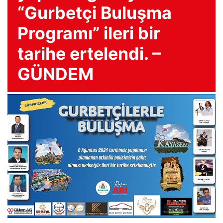
“Gurbetçi Buluşma
Programı” ileri bir
tarihe ertelendi. –
GÜNDEM