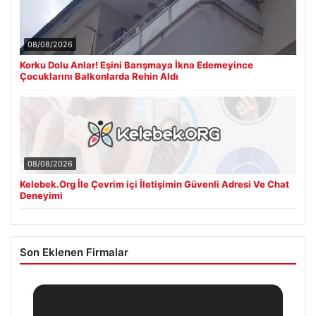
08/08/2026
Korku Dolu Anlar! Eşini Barışmaya İkna Edemeyince
Çocuklarını Balkonlarda Rehin Aldı
08/08/2026
Kelebek.Org İle Çevrim içi İletişimin Güvenli Adresi Ve Chat
Deneyimi
Son Eklenen Firmalar