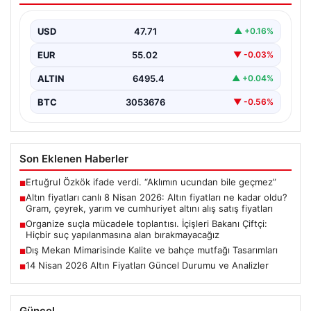
yarım ve cumhuriyet altını alış satış
fiyatları
USD
47.71
▲ +0.16%
EUR
55.02
▼ -0.03%
ALTIN
6495.4
▲ +0.04%
BTC
3053676
▼ -0.56%
Son Eklenen Haberler
Ertuğrul Özkök ifade verdi. “Aklımın ucundan bile geçmez”
■
Altın fiyatları canlı 8 Nisan 2026: Altın fiyatları ne kadar oldu?
■
Gram, çeyrek, yarım ve cumhuriyet altını alış satış fiyatları
Organize suçla mücadele toplantısı. İçişleri Bakanı Çiftçi:
■
Hiçbir suç yapılanmasına alan bırakmayacağız
Dış Mekan Mimarisinde Kalite ve bahçe mutfağı Tasarımları
■
14 Nisan 2026 Altın Fiyatları Güncel Durumu ve Analizler
■
Güncel