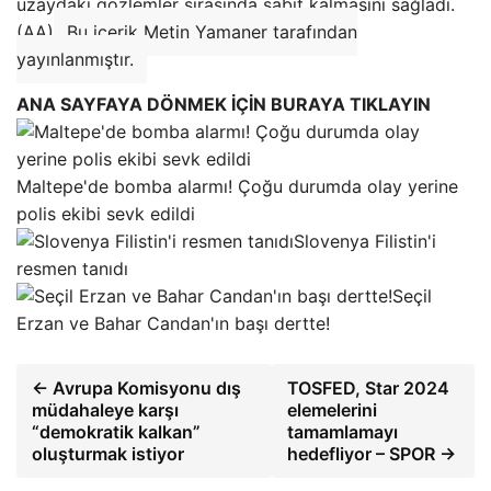
uzaydaki gözlemler sırasında sabit kalmasını sağladı.
(AA)
Bu içerik Metin Yamaner tarafından
yayınlanmıştır.
ANA SAYFAYA DÖNMEK İÇİN BURAYA TIKLAYIN
Maltepe'de bomba alarmı! Çoğu durumda olay yerine
polis ekibi sevk edildi
Slovenya Filistin'i
resmen tanıdı
Seçil
Erzan ve Bahar Candan'ın başı dertte!
← Avrupa Komisyonu dış
TOSFED, Star 2024
müdahaleye karşı
elemelerini
“demokratik kalkan”
tamamlamayı
oluşturmak istiyor
hedefliyor – SPOR →