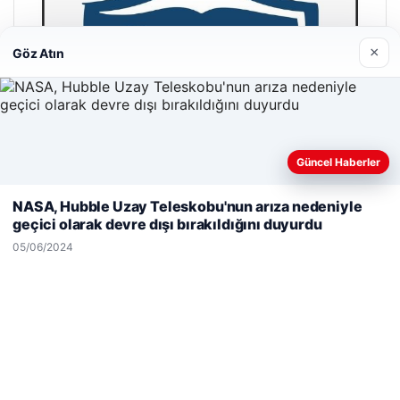
×
Göz Atın
Güncel Haberler
Web sitemizi nasıl kullandığınızı daha iyi anlayabilmek,
deneyiminizi kişiselleştirmek ve geliştirmek amacıyla çerezler
NASA, Hubble Uzay Teleskobu'nun arıza nedeniyle
kullanıyoruz.
Çerez Politikamız
geçici olarak devre dışı bırakıldığını duyurdu
Reddet
Kabul Et
05/06/2024
Hastaş Beton
26/05/2026