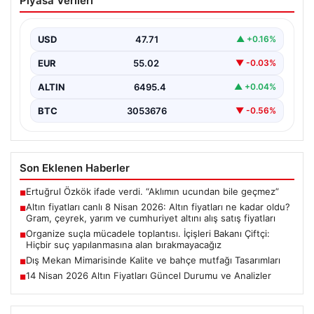
Piyasa Verileri
fiyatları ne kadar oldu? Gram, çeyrek,
yarım ve cumhuriyet altını alış satış
fiyatları
USD
47.71
▲ +0.16%
EUR
55.02
▼ -0.03%
ALTIN
6495.4
▲ +0.04%
BTC
3053676
▼ -0.56%
Son Eklenen Haberler
Ertuğrul Özkök ifade verdi. “Aklımın ucundan bile geçmez”
■
Altın fiyatları canlı 8 Nisan 2026: Altın fiyatları ne kadar oldu?
■
Gram, çeyrek, yarım ve cumhuriyet altını alış satış fiyatları
Organize suçla mücadele toplantısı. İçişleri Bakanı Çiftçi:
■
Hiçbir suç yapılanmasına alan bırakmayacağız
Dış Mekan Mimarisinde Kalite ve bahçe mutfağı Tasarımları
■
14 Nisan 2026 Altın Fiyatları Güncel Durumu ve Analizler
■