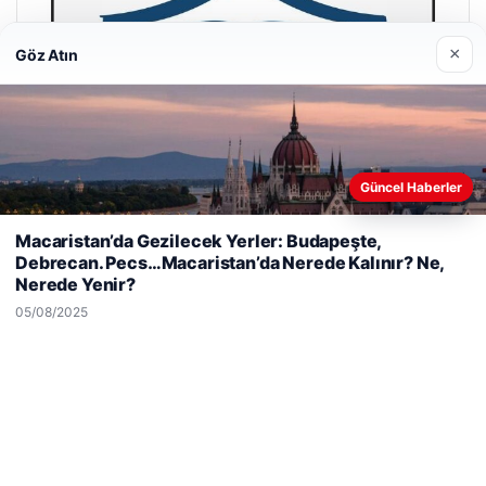
×
Göz Atın
Güncel Haberler
Web sitemizi nasıl kullandığınızı daha iyi anlayabilmek,
Macaristan’da Gezilecek Yerler: Budapeşte,
deneyiminizi kişiselleştirmek ve geliştirmek amacıyla çerezler
Debrecan. Pecs…Macaristan’da Nerede Kalınır? Ne,
kullanıyoruz.
Çerez Politikamız
Nerede Yenir?
Reddet
Kabul Et
05/08/2025
Hastaş Beton
26/05/2026