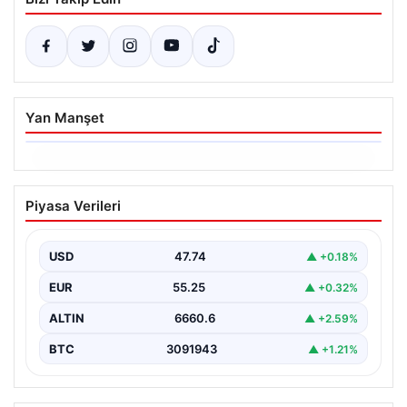
Yan Manşet
06.08.2026
Ertuğrul Özkök ifade verdi. “Aklımın
Piyasa Verileri
ucundan bile geçmez”
USD
47.74
▲ +0.18%
EUR
55.25
▲ +0.32%
ALTIN
6660.6
▲ +2.59%
BTC
3091943
▲ +1.21%