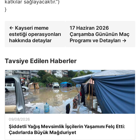
katkılar sağlayacaktır.”}
}
← Kayseri meme
17 Haziran 2026
estetiği operasyonları
Çarşamba Gününün Maç
hakkında detaylar
Programı ve Detayları →
Tavsiye Edilen Haberler
09/08/2026
Şiddetli Yağış Mevsimlik İşçilerin Yaşamını Felç Etti:
Çadırlarda Büyük Mağduriyet