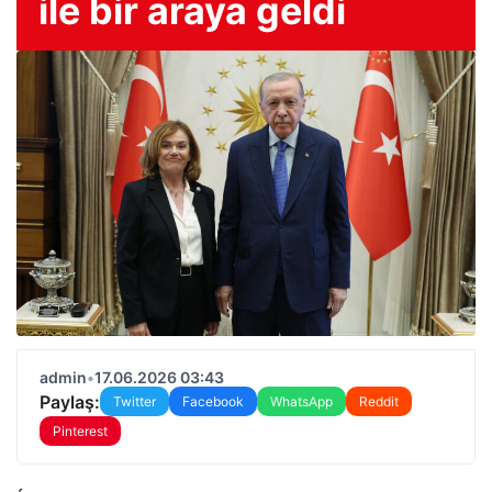
ile bir araya geldi
admin
•
17.06.2026 03:43
Paylaş:
Twitter
Facebook
WhatsApp
Reddit
Pinterest