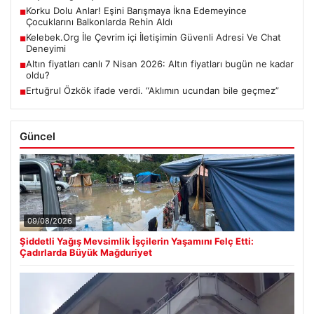
Korku Dolu Anlar! Eşini Barışmaya İkna Edemeyince
■
Çocuklarını Balkonlarda Rehin Aldı
Kelebek.Org İle Çevrim içi İletişimin Güvenli Adresi Ve Chat
■
Deneyimi
Altın fiyatları canlı 7 Nisan 2026: Altın fiyatları bugün ne kadar
■
oldu?
Ertuğrul Özkök ifade verdi. “Aklımın ucundan bile geçmez”
■
Güncel
09/08/2026
Şiddetli Yağış Mevsimlik İşçilerin Yaşamını Felç Etti:
Çadırlarda Büyük Mağduriyet