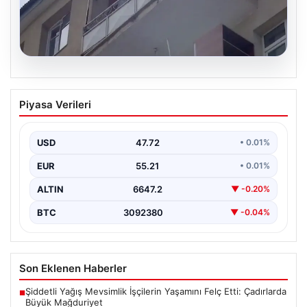
08.08.2026
Korku Dolu Anlar! Eşini Barışmaya İkna
Piyasa Verileri
Edemeyince Çocuklarını Balkonlarda
Rehin Aldı
USD
47.72
• 0.01%
Erzurum’da yaşanan bu korkutucu olay, aile içi
anlaşmazlıkların ne kadar ciddi sonuçlar
EUR
55.21
• 0.01%
doğurabileceğinin acı…
ALTIN
6647.2
▼ -0.20%
BTC
3092380
▼ -0.04%
Son Eklenen Haberler
Şiddetli Yağış Mevsimlik İşçilerin Yaşamını Felç Etti: Çadırlarda
■
Büyük Mağduriyet