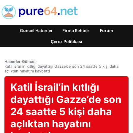
Güncel Haberler
Firma Rehberi
Forum
Çerez Politikası
Haberler
›
Güncel
›
Katil İsrail’in kıtlığı dayattığı Gazze’de son 24 saatte 5 kişi daha
açlıktan hayatını kaybetti
Katil İsrail’in kıtlığı
dayattığı Gazze’de son
24 saatte 5 kişi daha
açlıktan hayatını