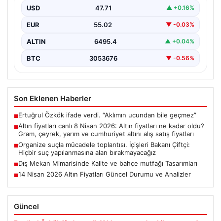
fiyatları
USD
47.71
▲ +0.16%
EUR
55.02
▼ -0.03%
ALTIN
6495.4
▲ +0.04%
BTC
3053676
▼ -0.56%
Son Eklenen Haberler
Ertuğrul Özkök ifade verdi. “Aklımın ucundan bile geçmez”
■
Altın fiyatları canlı 8 Nisan 2026: Altın fiyatları ne kadar oldu?
■
Gram, çeyrek, yarım ve cumhuriyet altını alış satış fiyatları
Organize suçla mücadele toplantısı. İçişleri Bakanı Çiftçi:
■
Hiçbir suç yapılanmasına alan bırakmayacağız
Dış Mekan Mimarisinde Kalite ve bahçe mutfağı Tasarımları
■
14 Nisan 2026 Altın Fiyatları Güncel Durumu ve Analizler
■
Güncel