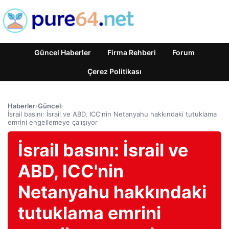
Güncel Haberler
Firma Rehberi
Forum
Çerez Politikası
Haberler
›
Güncel
›
İsrail basını: İsrail ve ABD, ICC'nin Netanyahu hakkındaki tutuklama
emrini engellemeye çalışıyor
İsrail basını: İsrail ve
ABD, ICC'nin
Netanyahu hakkındaki
tutuklama emrini