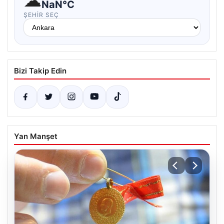
☁
NaN°C
ŞEHIR SEÇ
Bizi Takip Edin
Yan Manşet