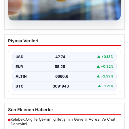
05.08.2026
Altın fiyatları canlı 8 Nisan 2026: Altın
Piyasa Verileri
fiyatları ne kadar oldu? Gram, çeyrek,
yarım ve cumhuriyet altını alış satış
fiyatları
USD
47.74
▲ +0.18%
EUR
55.25
▲ +0.32%
ALTIN
6660.6
▲ +2.59%
BTC
3091943
▲ +1.21%
Son Eklenen Haberler
Kelebek.Org İle Çevrim içi İletişimin Güvenli Adresi Ve Chat
■
Deneyimi