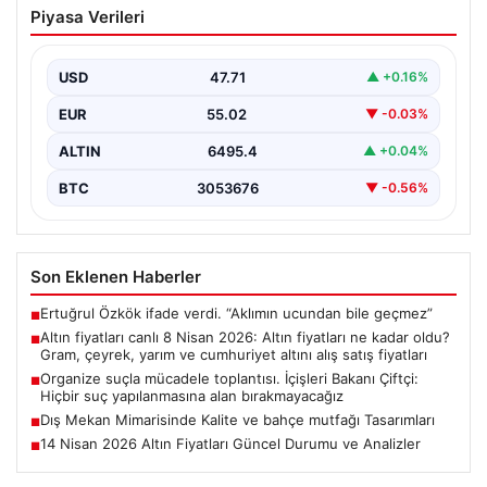
Piyasa Verileri
fiyatları ne kadar oldu? Gram, çeyrek,
yarım ve cumhuriyet altını alış satış
fiyatları
USD
47.71
▲ +0.16%
EUR
55.02
▼ -0.03%
ALTIN
6495.4
▲ +0.04%
BTC
3053676
▼ -0.56%
Son Eklenen Haberler
Ertuğrul Özkök ifade verdi. “Aklımın ucundan bile geçmez”
■
Altın fiyatları canlı 8 Nisan 2026: Altın fiyatları ne kadar oldu?
■
Gram, çeyrek, yarım ve cumhuriyet altını alış satış fiyatları
Organize suçla mücadele toplantısı. İçişleri Bakanı Çiftçi:
■
Hiçbir suç yapılanmasına alan bırakmayacağız
Dış Mekan Mimarisinde Kalite ve bahçe mutfağı Tasarımları
■
14 Nisan 2026 Altın Fiyatları Güncel Durumu ve Analizler
■