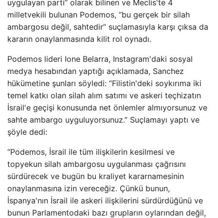
uygulayan parti” olarak bilinen ve Meclis'te 4
milletvekili bulunan Podemos, “bu gerçek bir silah
ambargosu değil, sahtedir” suçlamasıyla karşı çıksa da
kararın onaylanmasında kilit rol oynadı.
Podemos lideri Ione Belarra, Instagram'daki sosyal
medya hesabından yaptığı açıklamada, Sanchez
hükümetine şunları söyledi: “Filistin'deki soykırıma iki
temel katkı olan silah alım satımı ve askeri teçhizatın
İsrail'e geçişi konusunda net önlemler almıyorsunuz ve
sahte ambargo uyguluyorsunuz.” Suçlamayı yaptı ve
şöyle dedi:
“Podemos, İsrail ile tüm ilişkilerin kesilmesi ve
topyekun silah ambargosu uygulanması çağrısını
sürdürecek ve bugün bu kraliyet kararnamesinin
onaylanmasına izin vereceğiz. Çünkü bunun,
İspanya'nın İsrail ile askeri ilişkilerini sürdürdüğünü ve
bunun Parlamentodaki bazı grupların oylarından değil,