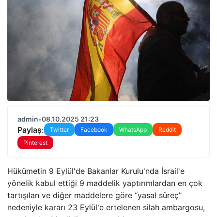
admin
•
08.10.2025 21:23
Paylaş:
Twitter
Facebook
WhatsApp
Reddit
Pinterest
Hükümetin 9 Eylül'de Bakanlar Kurulu'nda İsrail'e
yönelik kabul ettiği 9 maddelik yaptırımlardan en çok
tartışılan ve diğer maddelere göre “yasal süreç”
nedeniyle kararı 23 Eylül'e ertelenen silah ambargosu,