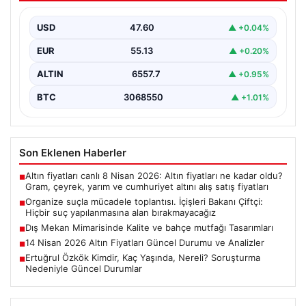
yapılanmasına alan bırakmayacağız
USD
47.60
▲ +0.04%
EUR
55.13
▲ +0.20%
ALTIN
6557.7
▲ +0.95%
BTC
3068550
▲ +1.01%
Son Eklenen Haberler
Altın fiyatları canlı 8 Nisan 2026: Altın fiyatları ne kadar oldu?
■
Gram, çeyrek, yarım ve cumhuriyet altını alış satış fiyatları
Organize suçla mücadele toplantısı. İçişleri Bakanı Çiftçi:
■
Hiçbir suç yapılanmasına alan bırakmayacağız
Dış Mekan Mimarisinde Kalite ve bahçe mutfağı Tasarımları
■
14 Nisan 2026 Altın Fiyatları Güncel Durumu ve Analizler
■
Ertuğrul Özkök Kimdir, Kaç Yaşında, Nereli? Soruşturma
■
Nedeniyle Güncel Durumlar