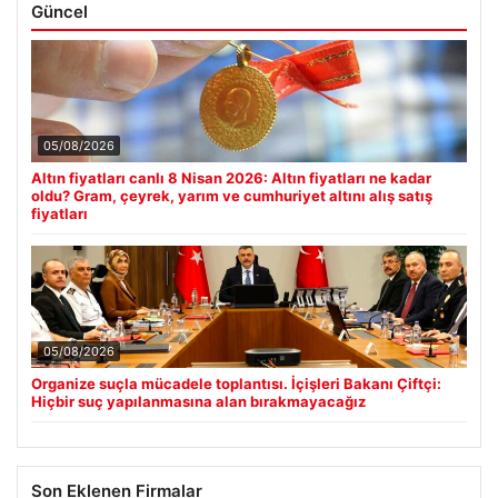
Güncel
05/08/2026
Altın fiyatları canlı 8 Nisan 2026: Altın fiyatları ne kadar
oldu? Gram, çeyrek, yarım ve cumhuriyet altını alış satış
fiyatları
05/08/2026
Organize suçla mücadele toplantısı. İçişleri Bakanı Çiftçi:
Hiçbir suç yapılanmasına alan bırakmayacağız
Son Eklenen Firmalar