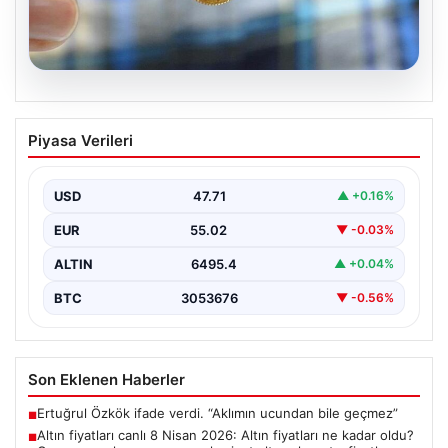
05.08.2026
Altın fiyatları canlı 8 Nisan 2026: Altın
Piyasa Verileri
fiyatları ne kadar oldu? Gram, çeyrek,
yarım ve cumhuriyet altını alış satış
fiyatları
USD
47.71
▲ +0.16%
EUR
55.02
▼ -0.03%
ALTIN
6495.4
▲ +0.04%
BTC
3053676
▼ -0.56%
Son Eklenen Haberler
Ertuğrul Özkök ifade verdi. “Aklımın ucundan bile geçmez”
■
Altın fiyatları canlı 8 Nisan 2026: Altın fiyatları ne kadar oldu?
■