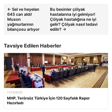
← Sel ve heyelan
Bu besinler çölyak
645 can aldı!
hastalarına iyi gelmiyor!
Muson
Çölyak hastalığına ne iyi
yağmurlarının
gelir? Çölyak nasıl tedavi
bilançosu artıyor
edilir? →
Tavsiye Edilen Haberler
11/12/2025
MHP, Terörsüz Türkiye İçin 120 Sayfalık Rapor
Hazırladı