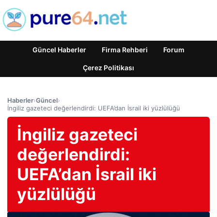
Güncel Haberler
Firma Rehberi
Forum
Çerez Politikası
Haberler
›
Güncel
›
İngiliz gazeteci değerlendirdi: UEFA’dan İsrail iki yüzlülüğü
İngiliz gazeteci
değerlendirdi:
UEFA’dan İsrail iki
yüzlülüğü