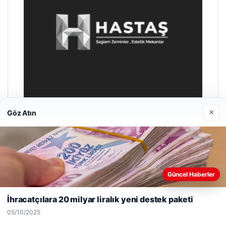
×
Göz Atın
Hastaş Beton
26/05/2026
Web sitemizi nasıl kullandığınızı daha iyi anlayabilmek,
Güncel Haberler
deneyiminizi kişiselleştirmek ve geliştirmek amacıyla çerezler
kullanıyoruz.
Çerez Politikamız
İhracatçılara 20 milyar liralık yeni destek paketi
Reddet
Kabul Et
05/10/2025