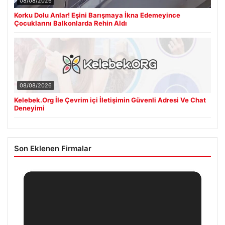
08/08/2026
Korku Dolu Anlar! Eşini Barışmaya İkna Edemeyince
Çocuklarını Balkonlarda Rehin Aldı
08/08/2026
Kelebek.Org İle Çevrim içi İletişimin Güvenli Adresi Ve Chat
Deneyimi
Son Eklenen Firmalar