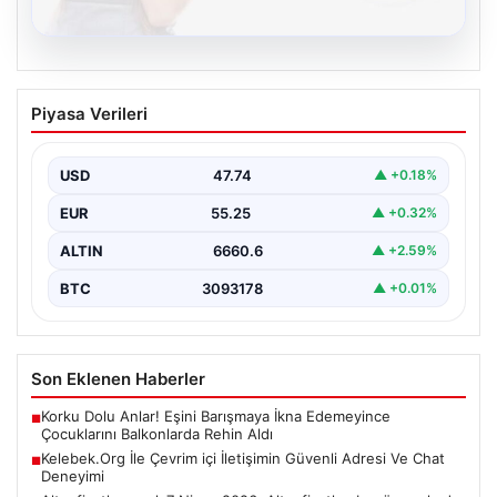
08.08.2026
Kelebek.Org İle Çevrim içi İletişimin
Piyasa Verileri
Güvenli Adresi Ve Chat Deneyimi
Dijital dünyasında bireylerin güvenli bir şekilde bağlantı
kurması büyük bir hassasiyet ifade etmektedir.
USD
47.74
▲ +0.18%
Güncel…
EUR
55.25
▲ +0.32%
ALTIN
6660.6
▲ +2.59%
BTC
3093178
▲ +0.01%
Son Eklenen Haberler
Korku Dolu Anlar! Eşini Barışmaya İkna Edemeyince
■
Çocuklarını Balkonlarda Rehin Aldı
Kelebek.Org İle Çevrim içi İletişimin Güvenli Adresi Ve Chat
■
Deneyimi