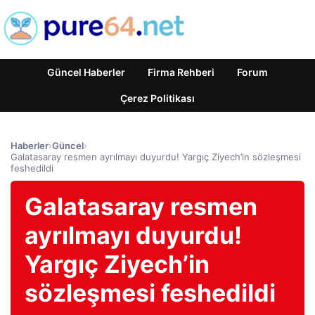
Güncel Haberler
Firma Rehberi
Forum
Çerez Politikası
Haberler
›
Güncel
›
Galatasaray resmen ayrılmayı duyurdu! Yargıç Ziyech’in sözleşmesi
feshedildi
Galatasaray resmen
ayrılmayı duyurdu!
Yargıç Ziyech’in
sözleşmesi feshedildi