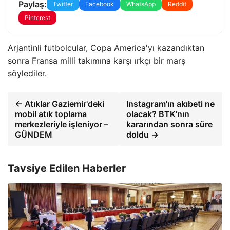
Paylaş:
Twitter
Facebook
WhatsApp
Reddit
Pinterest
Arjantinli futbolcular, Copa America'yı kazandıktan
sonra Fransa milli takımına karşı ırkçı bir marş
söylediler.
← Atıklar Gaziemir'deki
Instagram'ın akıbeti ne
mobil atık toplama
olacak? BTK'nın
merkezleriyle işleniyor –
kararından sonra süre
GÜNDEM
doldu →
Tavsiye Edilen Haberler