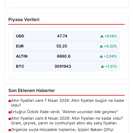
06.08.2026
Ertuğrul Özkök ifade verdi. “Aklımın
Piyasa Verileri
ucundan bile geçmez”
USD
47.74
▲ +0.18%
EUR
55.25
▲ +0.32%
ALTIN
6660.6
▲ +2.59%
BTC
3091943
▲ +1.21%
Son Eklenen Haberler
Altın fiyatları canlı 7 Nisan 2026: Altın fiyatları bugün ne kadar
■
oldu?
Ertuğrul Özkök ifade verdi. “Aklımın ucundan bile geçmez”
■
Altın fiyatları canlı 8 Nisan 2026: Altın fiyatları ne kadar oldu?
■
Gram, çeyrek, yarım ve cumhuriyet altını alış satış fiyatları
Organize suçla mücadele toplantısı. İçişleri Bakanı Çiftçi:
■