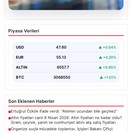
05.08.2026
Altın fiyatları canlı 8 Nisan 2026: Altın
Piyasa Verileri
fiyatları ne kadar oldu? Gram, çeyrek,
yarım ve cumhuriyet altını alış satış
fiyatları
USD
47.60
▲ +0.04%
EUR
55.13
▲ +0.20%
ALTIN
6557.7
▲ +0.95%
BTC
3068550
▲ +1.01%
Son Eklenen Haberler
Ertuğrul Özkök ifade verdi. “Aklımın ucundan bile geçmez”
■
Altın fiyatları canlı 8 Nisan 2026: Altın fiyatları ne kadar oldu?
■
Gram, çeyrek, yarım ve cumhuriyet altını alış satış fiyatları
Organize suçla mücadele toplantısı. İçişleri Bakanı Çiftçi:
■