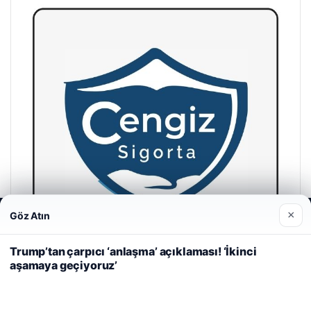
×
Göz Atın
Web sitemizi nasıl kullandığınızı daha iyi anlayabilmek,
deneyiminizi kişiselleştirmek ve geliştirmek amacıyla çerezler
kullanıyoruz.
Çerez Politikamız
Trump’tan çarpıcı ‘anlaşma’ açıklaması! ‘İkinci
aşamaya geçiyoruz’
Reddet
Kabul Et
Cengiz Sigorta
23/06/2026